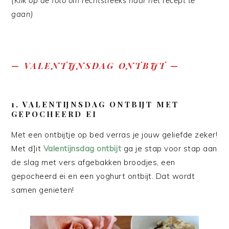
(Klik op de foto om rechtstreeks naar het recept te
gaan)
—
VALENTIJNSDAG ONTBIJT
—
1. VALENTIJNSDAG ONTBIJT MET
GEPOCHEERD EI
Met een ontbijtje op bed verras je jouw geliefde zeker!
Met d]it
Valentijnsdag ontbijt
ga je stap voor stap aan
de slag met vers afgebakken broodjes, een
gepocheerd ei en een yoghurt ontbijt. Dat wordt
samen genieten!