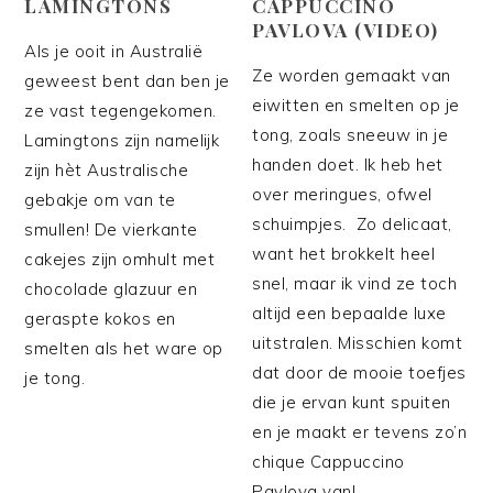
LAMINGTONS
CAPPUCCINO
PAVLOVA (VIDEO)
Als je ooit in Australië
Ze worden gemaakt van
geweest bent dan ben je
eiwitten en smelten op je
ze vast tegengekomen.
tong, zoals sneeuw in je
Lamingtons zijn namelijk
handen doet. Ik heb het
zijn hèt Australische
over meringues, ofwel
gebakje om van te
schuimpjes. Zo delicaat,
smullen! De vierkante
want het brokkelt heel
cakejes zijn omhult met
snel, maar ik vind ze toch
chocolade glazuur en
altijd een bepaalde luxe
geraspte kokos en
uitstralen. Misschien komt
smelten als het ware op
dat door de mooie toefjes
je tong.
die je ervan kunt spuiten
en je maakt er tevens zo’n
chique Cappuccino
Pavlova van!