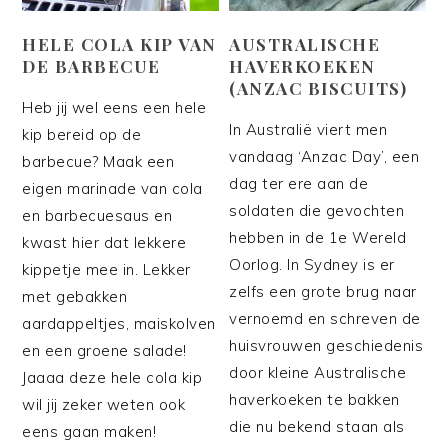
HELE COLA KIP VAN
AUSTRALISCHE
DE BARBECUE
HAVERKOEKEN
(ANZAC BISCUITS)
Heb jij wel eens een hele
In Australië viert men
kip bereid op de
vandaag ‘Anzac Day’, een
barbecue? Maak een
dag ter ere aan de
eigen marinade van cola
soldaten die gevochten
en barbecuesaus en
hebben in de 1e Wereld
kwast hier dat lekkere
Oorlog. In Sydney is er
kippetje mee in. Lekker
zelfs een grote brug naar
met gebakken
vernoemd en schreven de
aardappeltjes, maiskolven
huisvrouwen geschiedenis
en een groene salade!
door kleine Australische
Jaaaa deze hele cola kip
haverkoeken te bakken
wil jij zeker weten ook
die nu bekend staan als
eens gaan maken!