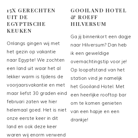
15X GERECHTEN
GOOILAND HOTEL
UIT DE
& ROEFF
EGYPTISCHE
HILVERSUM
KEUKEN
Ga jij binnenkort een dagje
Onlangs gingen wij met
naar Hilversum? Dan heb
het gezin op vakantie
ik een geweldige
naar Egypte! We zochten
overnachtingstip voor je!
een land uit waar het al
Op loopafstand van het
lekker warm is tijdens de
station vind je namelijk
voorjaarsvakantie en met
het Gooiland Hotel. Met
maar liefst 30 graden eind
een heerlijke rooftop bar
februari zaten we hier
om te komen genieten
helemaal goed. Het is niet
van een hapje en een
onze eerste keer in dit
drankje!
land en ook deze keer
waren wij enorm verwend