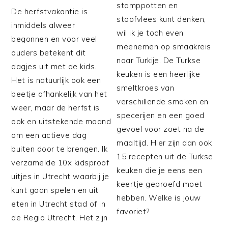
stamppotten en
De herfstvakantie is
stoofvlees kunt denken,
inmiddels alweer
wil ik je toch even
begonnen en voor veel
meenemen op smaakreis
ouders betekent dit
naar Turkije. De Turkse
dagjes uit met de kids.
keuken is een heerlijke
Het is natuurlijk ook een
smeltkroes van
beetje afhankelijk van het
verschillende smaken en
weer, maar de herfst is
specerijen en een goed
ook en uitstekende maand
gevoel voor zoet na de
om een actieve dag
maaltijd. Hier zijn dan ook
buiten door te brengen. Ik
15 recepten uit de Turkse
verzamelde 10x kidsproof
keuken die je eens een
uitjes in Utrecht waarbij je
keertje geproefd moet
kunt gaan spelen en uit
hebben. Welke is jouw
eten in Utrecht stad of in
favoriet?
de Regio Utrecht. Het zijn