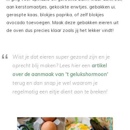
aan kerstomaatjes, gekookte erwtjes, gebakken ui,
geraspte kaas, blokjes paprika, of zelf blokjes
avocado toevoegen. Maak deze gebakken eieren uit
de oven dus precies klaar zoals jij het lekker vindt!
Wist je dat eieren super gezond zijn en je
oprecht blij maken? Lees hier een
artikel
over de aanmaak van ‘t gelukshormoon’
terug en dan snap je wel waarom je
regelmatig een eitje dient aan te breken!