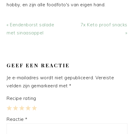
hobby, en zijn alle foodfoto's van eigen hand.
Vorig
Volgend
« Eendenborst salade
7x Keto proof snacks
bericht:
bericht:
met sinaasappel
»
LEES
INTERACTIES
GEEF EEN REACTIE
Je e-mailadres wordt niet gepubliceerd.
Vereiste
velden zijn gemarkeerd met
*
Recipe rating
1
2
3
4
5
Reactie
*
Star
Stars
Stars
Stars
Stars