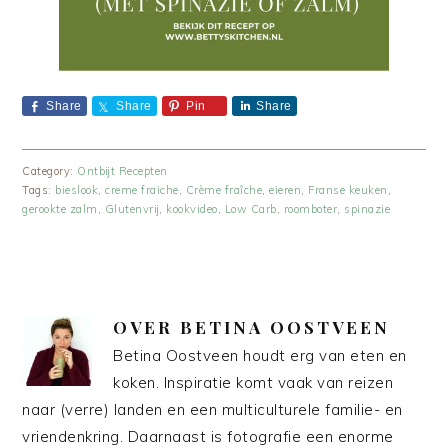
Share
Share
Pin
Share
Category:
Ontbijt Recepten
Tags:
bieslook
,
creme fraiche
,
Crème fraîche
,
eieren
,
Franse keuken
,
gerookte zalm
,
Glutenvrij
,
kookvideo
,
Low Carb
,
roomboter
,
spinazie
OVER
BETINA OOSTVEEN
Betina Oostveen houdt erg van eten en
koken. Inspiratie komt vaak van reizen
naar (verre) landen en een multiculturele familie- en
vriendenkring. Daarnaast is fotografie een enorme