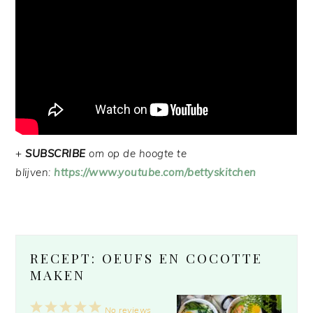
+
SUBSCRIBE
om op de hoogte te
blijven:
https://www.youtube.com/bettyskitchen
RECEPT: OEUFS EN COCOTTE
MAKEN
1
2
3
4
5
No reviews