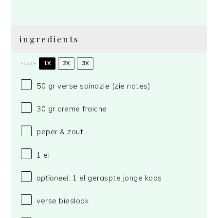
ingredients
1X
2X
3X
SCALE
50
gr verse spinazie (zie notes)
30
gr creme fraiche
peper & zout
1
ei
optioneel:
1 el geraspte jonge kaas
verse bieslook