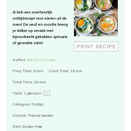
Star
Stars
Stars
Stars
Stars
Ik heb een overheerlijk
ontbijtrecept voor eieren uit de
oven! De oeuf en cocotte breng
je lekker op smaak met
bijvoorbeeld gebakken spinazie
of gerookte zalm!
PRINT RECIPE
Author:
Betina Oostveen
Prep Time:
5 min.
Cook Time:
15 min.
Total Time:
20 min.
Yield:
1
persoon
1
x
Category:
Ontbijt
Cuisine:
Franse Keuken
Diet:
Gluten Free