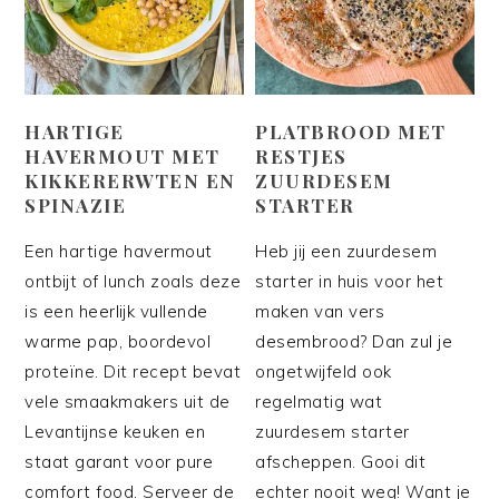
HARTIGE
PLATBROOD MET
HAVERMOUT MET
RESTJES
KIKKERERWTEN EN
ZUURDESEM
SPINAZIE
STARTER
Een hartige havermout
Heb jij een zuurdesem
ontbijt of lunch zoals deze
starter in huis voor het
is een heerlijk vullende
maken van vers
warme pap, boordevol
desembrood? Dan zul je
proteïne. Dit recept bevat
ongetwijfeld ook
vele smaakmakers uit de
regelmatig wat
Levantijnse keuken en
zuurdesem starter
staat garant voor pure
afscheppen. Gooi dit
comfort food. Serveer de
echter nooit weg! Want je