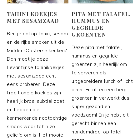
TAHINI KOEKJES
PITA MET FALAFEL,
MET SESAMZAAD
HUMMUS EN
GEGRILDE
Ben je dol op tahin, sesam
GROENTEN
en de rijke smaken uit de
Deze pita met falafel,
Midden-Oosterse keuken?
hummus en gegrilde
Dan moet je deze
groenten zijn heerlijk om
Levantijnse tahinikoekjes
te serveren als
met sesamzaad echt
uitgebreidere lunch of licht
eens proberen. Deze
diner. Er zitten een berg
traditionele koekjes zijn
groenten in verwerkt dus
heerlijk bros, subtiel zoet
super gezond en
en hebben die
voedzaam! En je hebt dit
kenmerkende nootachtige
gerecht binnen een
smaak waar tahin zo
handomdraai op tafel
geliefd om is. Het mooie