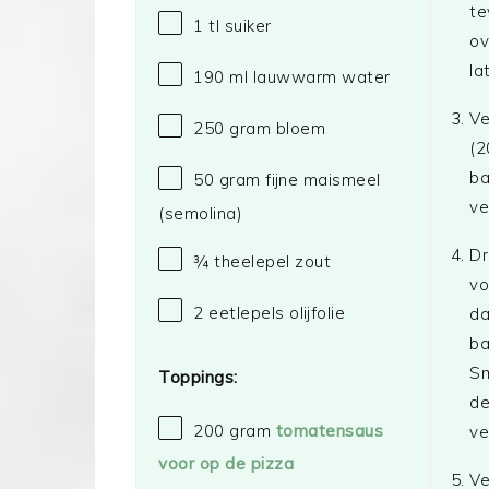
te
1
tl suiker
ov
la
190
ml lauwwarm water
Ve
250 gram
bloem
(2
ba
50 gram
fijne maismeel
ve
(semolina)
Dr
¾
theelepel zout
vo
2
eetlepels olijfolie
da
ba
Sm
Toppings:
de
200 gram
tomatensaus
ve
voor op de pizza
Ve