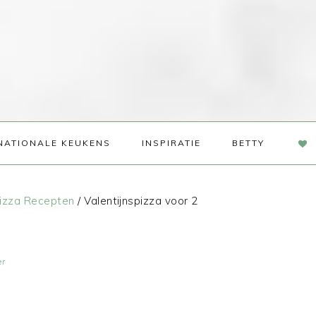
NAV
NATIONALE KEUKENS
INSPIRATIE
BETTY
SOC
ME
izza Recepten
/
Valentijnspizza voor 2
2
er