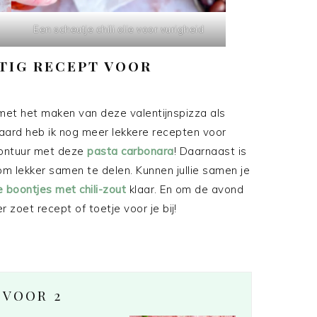
Een scheutje chili olie voor vurigheid
RTIG RECEPT VOOR
n met het maken van deze valentijnspizza als
raard heb ik nog meer lekkere recepten voor
vontuur met deze
pasta carbonara
! Daarnaast is
om lekker samen te delen. Kunnen jullie samen je
boontjes met chili-zout
klaar. En om de avond
 zoet recept of toetje voor je bij!
 VOOR 2