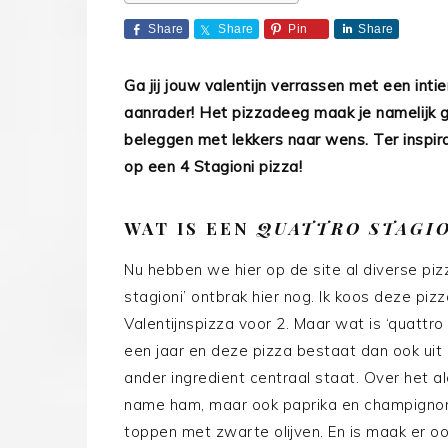
Share
Share
Pin
Share
Ga jij jouw valentijn verrassen met een int
aanrader! Het pizzadeeg maak je namelijk 
beleggen met lekkers naar wens. Ter inspirat
op een 4 Stagioni pizza!
WAT IS EEN
QUATTRO STAGI
Nu hebben we hier op de site al diverse pi
stagioni’ ontbrak hier nog. Ik koos deze piz
Valentijnspizza voor 2. Maar wat is ‘quattr
een jaar en deze pizza bestaat dan ook uit 
ander ingredient centraal staat. Over het a
name ham, maar ook paprika en champignons.
toppen met zwarte olijven. En is maak er oo