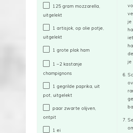
vo
125 gram
mozzarella,
ve
uitgelekt
je
1
artisjok, op olie potje,
ha
uitgelekt
ie
ha
1
grote plak ham
de
je
1
–
2
kastanje
champignons
Sc
ov
1
gegrilde paprika, uit
ra
pot, uitgelekt
ge
ba
paar zwarte olijven,
ontpit
Se
om
1
ei