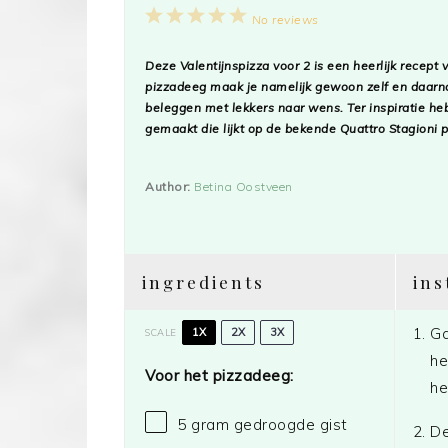
1
2
3
4
5
No reviews
Star
Stars
Stars
Stars
Stars
Deze Valentijnspizza voor 2 is een heerlijk recept 
pizzadeeg maak je namelijk gewoon zelf en daarna
beleggen met lekkers naar wens. Ter inspiratie heb 
gemaakt die lijkt op de bekende Quattro Stagioni p
Author:
Betina Oostveen
ingredients
ins
Ga
1X
2X
3X
SCALE
he
Voor het pizzadeeg:
he
5 gram
gedroogde gist
De