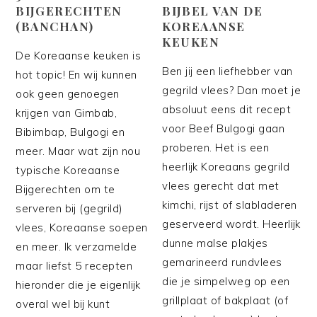
BIJGERECHTEN
BIJBEL VAN DE
(BANCHAN)
KOREAANSE
KEUKEN
De Koreaanse keuken is
Ben jij een liefhebber van
hot topic! En wij kunnen
gegrild vlees? Dan moet je
ook geen genoegen
absoluut eens dit recept
krijgen van Gimbab,
voor Beef Bulgogi gaan
Bibimbap, Bulgogi en
proberen. Het is een
meer. Maar wat zijn nou
heerlijk Koreaans gegrild
typische Koreaanse
vlees gerecht dat met
Bijgerechten om te
kimchi, rijst of slabladeren
serveren bij (gegrild)
geserveerd wordt. Heerlijk
vlees, Koreaanse soepen
dunne malse plakjes
en meer. Ik verzamelde
gemarineerd rundvlees
maar liefst 5 recepten
die je simpelweg op een
hieronder die je eigenlijk
grillplaat of bakplaat (of
overal wel bij kunt