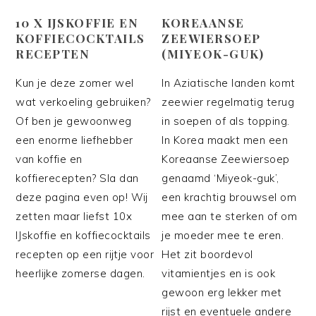
10 X IJSKOFFIE EN
KOREAANSE
KOFFIECOCKTAILS
ZEEWIERSOEP
RECEPTEN
(MIYEOK-GUK)
Kun je deze zomer wel
In Aziatische landen komt
wat verkoeling gebruiken?
zeewier regelmatig terug
Of ben je gewoonweg
in soepen of als topping.
een enorme liefhebber
In Korea maakt men een
van koffie en
Koreaanse Zeewiersoep
koffierecepten? Sla dan
genaamd ‘Miyeok-guk’,
deze pagina even op! Wij
een krachtig brouwsel om
zetten maar liefst 10x
mee aan te sterken of om
IJskoffie en koffiecocktails
je moeder mee te eren.
recepten op een rijtje voor
Het zit boordevol
heerlijke zomerse dagen.
vitamientjes en is ook
gewoon erg lekker met
rijst en eventuele andere