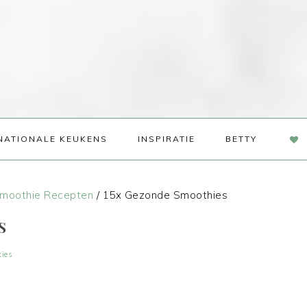
NAV
NATIONALE KEUKENS
INSPIRATIE
BETTY
SOC
ME
moothie Recepten
/
15x Gezonde Smoothies
S
ties