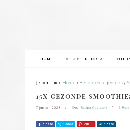
HOME
RECEPTEN INDEX
INTER
Je bent hier:
Home
/
Recepten algemeen
/
S
15X GEZONDE SMOOTHIE
7 januari 2026
Door
Betina Oostveen
3 Reac
Share
Share
Pin
Share