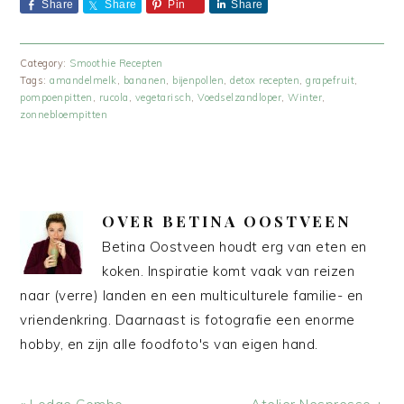
Share
Share
Pin
Share
Category:
Smoothie Recepten
Tags:
amandelmelk
,
bananen
,
bijenpollen
,
detox recepten
,
grapefruit
,
pompoenpitten
,
rucola
,
vegetarisch
,
Voedselzandloper
,
Winter
,
zonnebloempitten
OVER
BETINA OOSTVEEN
Betina Oostveen houdt erg van eten en
koken. Inspiratie komt vaak van reizen
naar (verre) landen en een multiculturele familie- en
vriendenkring. Daarnaast is fotografie een enorme
hobby, en zijn alle foodfoto's van eigen hand.
Vorig
Volgend