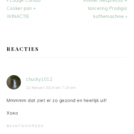
« Lodge Combo
Atelier Nespresso +
bericht:
bericht:
Cooker pan +
lancering Prodigio
WINACTIE
koffiemachine »
LEES
INTERACTIES
REACTIES
chucky1012
22 februari 2016 om 7:19 am
Mmmmm dat ziet er zo gezond en heerlijk uit!
Xoxo
BEANTWOORDEN