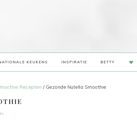
NAV
NATIONALE KEUKENS
INSPIRATIE
BETTY
SOC
ME
moothie Recepten
/
Gezonde Nutella Smoothie
OTHIE
ies