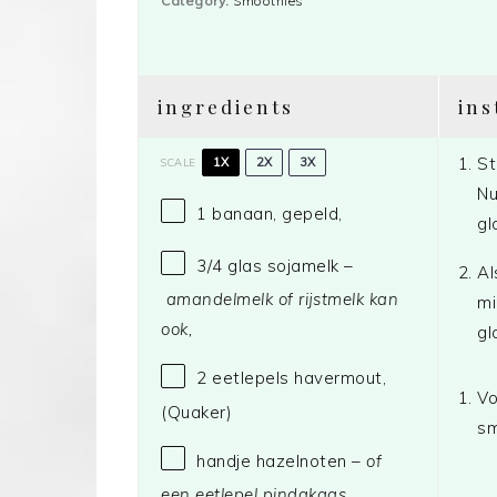
Category:
Smoothies
ingredients
ins
St
1X
2X
3X
SCALE
Nu
1
banaan, gepeld,
gl
3/4
glas sojamelk –
Al
amandelmelk of rijstmelk kan
mi
ook,
gl
2
eetlepels havermout,
Vo
(Quaker)
sm
handje hazelnoten –
of
een eetlepel pindakaas,