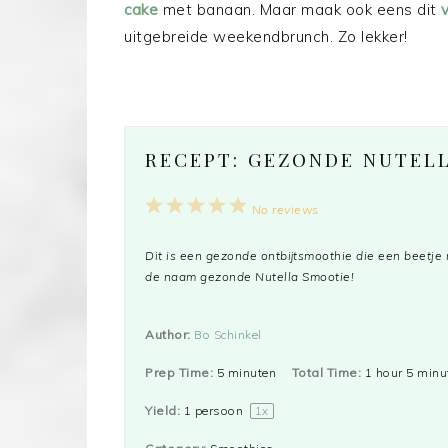
cake
met banaan. Maar maak ook eens dit
uitgebreide weekendbrunch. Zo lekker!
RECEPT: GEZONDE NUTEL
1
2
3
4
5
No reviews
Star
Stars
Stars
Stars
Stars
Dit is een gezonde ontbijtsmoothie die een beetje 
de naam gezonde Nutella Smootie!
Author:
Bo Schinkel
Prep Time:
5 minuten
Total Time:
1 hour 5 minu
Yield:
1
persoon
1
x