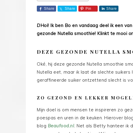
Share
Share
Pin
Share
D
Hoi! Ik ben Bo en vandaag deel ik een van 
gezonde Nutella smoothie! Klinkt te mooi om
DEZE GEZONDE NUTELLA SM
Oké, hij deze gezonde Nutella smoothie sma
Nutella eet, maar ik laat de slechte suike
geraffineerde suiker ontzettend slecht is v
ZO GEZOND EN LEKKER MOGEL
Mijn doel is om mensen te inspireren zo gezo
poespas en uren in de keuken. Hierover blog
blog
Beaufood.nl
.
Net als Betty hanteer ik d