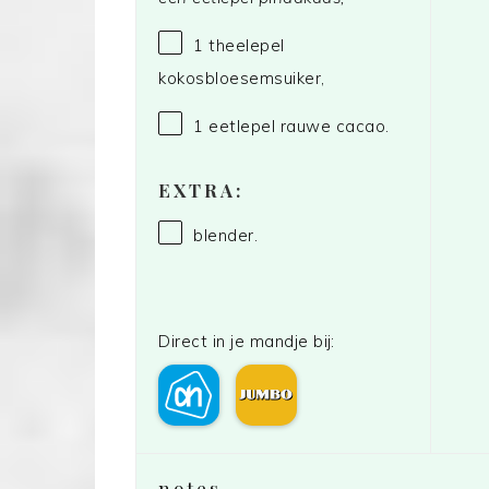
1
theelepel
kokosbloesemsuiker,
1
eetlepel rauwe cacao.
EXTRA:
blender.
Direct in je mandje bij:
notes