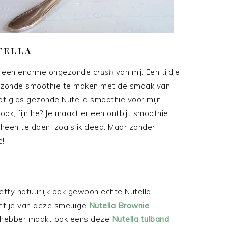
TELLA
ht een enorme ongezonde c
rush
van mij. Een tijdje
ezonde smoothie te maken met de smaak van
oot glas gezonde Nutella smoothie voor mijn
ook, fijn he? Je maakt er een ontbijt smoothie
heen te doen, zoals ik deed. Maar zonder
e!
etty natuurlijk ook gewoon echte Nutella
cht je van deze smeuïge
Nutella Brownie
iefhebber maakt ook eens deze
Nutella tulband