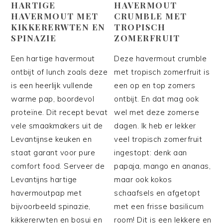
HARTIGE
HAVERMOUT
HAVERMOUT MET
CRUMBLE MET
KIKKERERWTEN EN
TROPISCH
SPINAZIE
ZOMERFRUIT
Een hartige havermout
Deze havermout crumble
ontbijt of lunch zoals deze
met tropisch zomerfruit is
is een heerlijk vullende
een op en top zomers
warme pap, boordevol
ontbijt. En dat mag ook
proteïne. Dit recept bevat
wel met deze zomerse
vele smaakmakers uit de
dagen. Ik heb er lekker
Levantijnse keuken en
veel tropisch zomerfruit
staat garant voor pure
ingestopt: denk aan
comfort food. Serveer de
papaja, mango en ananas,
Levantijns hartige
maar ook kokos
havermoutpap met
schaafsels en afgetopt
bijvoorbeeld spinazie,
met een frisse basilicum
kikkererwten en bosui en
room! Dit is een lekkere en