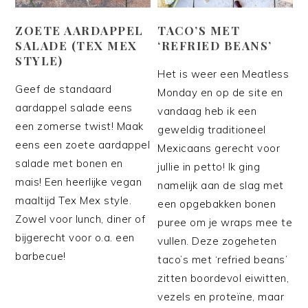
ZOETE AARDAPPEL
TACO’S MET
SALADE (TEX MEX
‘REFRIED BEANS’
STYLE)
Het is weer een Meatless
Geef de standaard
Monday en op de site en
aardappel salade eens
vandaag heb ik een
een zomerse twist! Maak
geweldig traditioneel
eens een zoete aardappel
Mexicaans gerecht voor
salade met bonen en
jullie in petto! Ik ging
mais! Een heerlijke vegan
namelijk aan de slag met
maaltijd Tex Mex style.
een opgebakken bonen
Zowel voor lunch, diner of
puree om je wraps mee te
bijgerecht voor o.a. een
vullen. Deze zogeheten
barbecue!
taco’s met ‘refried beans’
zitten boordevol eiwitten,
vezels en proteïne, maar