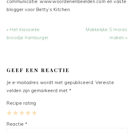
communicatie: www.woordenenbeelden.com en vaste
blogger voor Betty’s Kitchen.
Vorig
Volgend
« Het klassieke
Makkelijke S’mores
bericht:
bericht:
broodje hamburger
maken »
LEES
INTERACTIES
GEEF EEN REACTIE
Je e-mailadres wordt niet gepubliceerd.
Vereiste
velden zijn gemarkeerd met
*
Recipe rating
1
2
3
4
5
Reactie
*
Star
Stars
Stars
Stars
Stars