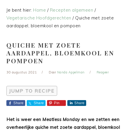
Je bent hier:
Home
/
Recepten algemeen
/
Vegetarische Hoofdgerechten
/
Quiche met zoete
aardappel, bloemkool en pompoen
QUICHE MET ZOETE
AARDAPPEL, BLOEMKOOL EN
POMPOEN
30 augustus 2021
Door
Nanda Appelman
Reageer
JUMP TO RECIPE
Share
Share
Pin
Share
Het is weer een
Meatless Monday
en we zetten een
overheerlijke quiche met zoete aardappel, bloemkool