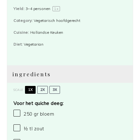
Yield:
3
–
4
personen
1
x
Category:
Vegetarisch hoofdgerecht
Cuisine:
Hollandse Keuken
Diet:
Vegetarian
ingredients
1X
2X
3X
SCALE
Voor het quiche deeg:
250
gr bloem
½
tl zout