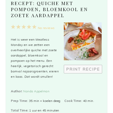
RECEPT: QUICHE MET
POMPOEN, BLOEMKOOL EN
ZOETE AARDAPPEL
1
2
3
4
5
No reviews
Star
Stars
Stars
Stars
Stars
Het is weer een Meatless
Monday en we zetten een
overheerlijke quiche met zoete
aardappel, bloemkool en
pompoen op het menu. Een
heerlijk, vegetarisch gerecht
PRINT RECIPE
bomvol najaarsgroenten, eieren
en kaas. Dat wordt smullen!
Author:
Nanda Appelman
Prep Time:
35 min + koelen deeg
Cook Time:
40 min.
Total Time:
1 uur en 45 minuten