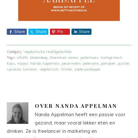
Share
Share
Pin
Share
Category:
Vegetarische Hoofdgerechten
Tags:
alfalfa
,
bladerdeeg
,
bloemkool
,
eieren
,
geitenkaas
,
hartige taart
,
Kaas
,
najaar
,
Nanda Appelman
,
pecannoten
,
peterselie
,
pompoen
,
quiche
,
spinazie
,
tomaten
,
vegetarisch
,
Winter
,
zoete aardappel
OVER
NANDA APPELMAN
Nanda Appelman heeft een passie voor
gezond, maar vooral lekker eten en
drinken. Ze is freelancer in marketing en