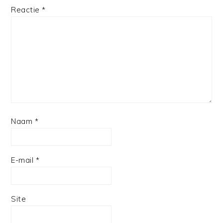
1
2
3
4
5
Reactie
*
Star
Stars
Stars
Stars
Stars
Naam
*
E-mail
*
Site