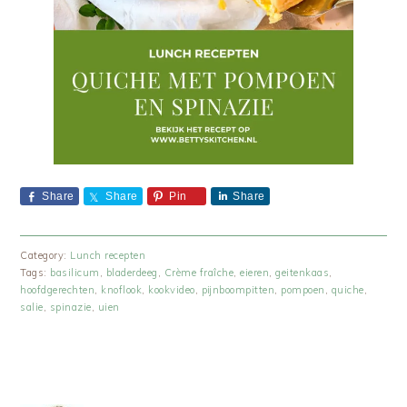
Share
Share
Pin
Share
Category:
Lunch recepten
Tags:
basilicum
,
bladerdeeg
,
Crème fraîche
,
eieren
,
geitenkaas
,
hoofdgerechten
,
knoflook
,
kookvideo
,
pijnboompitten
,
pompoen
,
quiche
,
salie
,
spinazie
,
uien