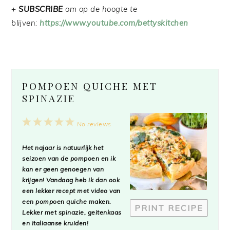
+
SUBSCRIBE
om op de hoogte te
blijven:
https://www.youtube.com/bettyskitchen
POMPOEN QUICHE MET
SPINAZIE
1
2
3
4
5
No reviews
Star
Stars
Stars
Stars
Stars
Het najaar is natuurlijk het
seizoen van de pompoen en ik
kan er geen genoegen van
krijgen! Vandaag heb ik dan ook
een lekker recept met video van
een pompoen quiche maken.
PRINT RECIPE
Lekker met spinazie, geitenkaas
en Italiaanse kruiden!