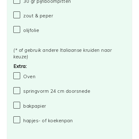
30
gr pijnboompitten
zout & peper
olijfolie
(* of gebruik andere Italiaanse kruiden naar
keuze)
Extra:
Oven
springvorm
24
cm doorsnede
bakpapier
hapjes- of koekenpan