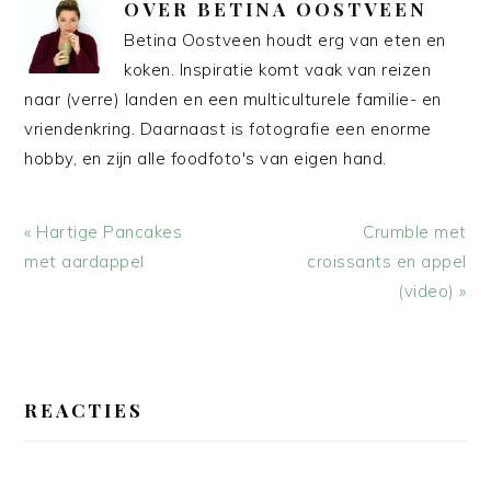
OVER
BETINA OOSTVEEN
Betina Oostveen houdt erg van eten en
koken. Inspiratie komt vaak van reizen
naar (verre) landen en een multiculturele familie- en
vriendenkring. Daarnaast is fotografie een enorme
hobby, en zijn alle foodfoto's van eigen hand.
Vorig
Volgend
« Hartige Pancakes
Crumble met
bericht:
bericht:
met aardappel
croissants en appel
(video) »
LEES
INTERACTIES
REACTIES