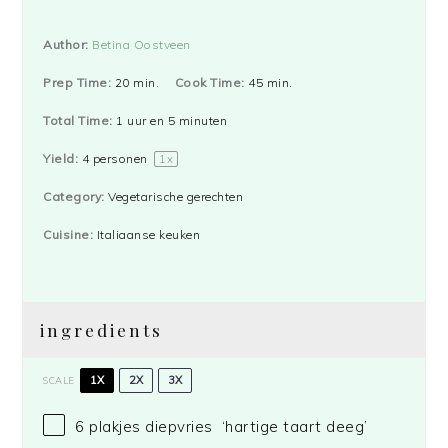
Author:
Betina Oostveen
Prep Time:
20 min.
Cook Time:
45 min.
Total Time:
1 uur en 5 minuten
Yield:
4
personen
1
x
Category:
Vegetarische gerechten
Cuisine:
Italiaanse keuken
ingredients
1X
2X
3X
SCALE
6
plakjes diepvries ‘hartige taart deeg’