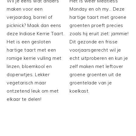
Wil je eens wat anders
Het is weer Meatless
maken voor een
Monday en oh my… Deze
verjaardag, borrel of
hartige taart met groene
picknick? Maak dan eens
groenten proeft precies
deze Indiase Kerrie Taart.
zoals hij eruit ziet: jammie!
Het is een gesloten
Dit gezonde en frisse
hartige taart met een
voorjaarsgerecht wil je
romige kerrie vulling met
echt uitproberen en kun je
linzen, bloemkool en
zelf maken met leftover
doperwtjes. Lekker
groene groenten uit de
vegetarisch maar
groentelade van je
ontzetend leuk om met
koelkast.
elkaar te delen!