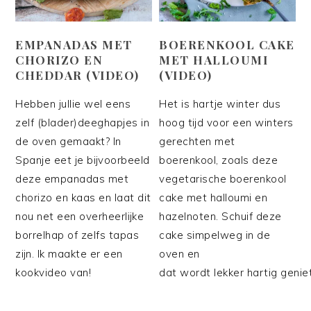
EMPANADAS MET
BOERENKOOL CAKE
CHORIZO EN
MET HALLOUMI
CHEDDAR (VIDEO)
(VIDEO)
Hebben jullie wel eens
Het is hartje winter dus
zelf (blader)deeghapjes in
hoog tijd voor een winters
de oven gemaakt? In
gerechten met
Spanje eet je bijvoorbeeld
boerenkool, zoals deze
deze empanadas met
vegetarische boerenkool
chorizo en kaas en laat dit
cake met halloumi en
nou net een overheerlijke
hazelnoten. Schuif deze
borrelhap of zelfs tapas
cake simpelweg in de
zijn. Ik maakte er een
oven en
kookvideo van!
dat wordt lekker hartig genie