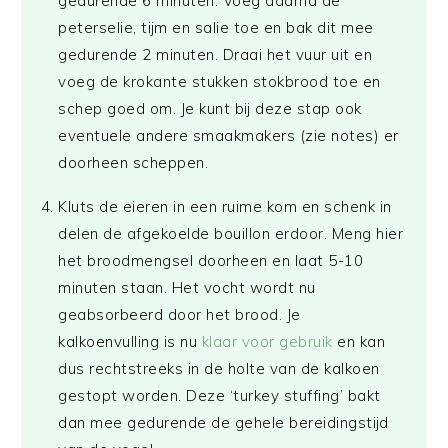
gedurende 6 minuten. Voeg daarna de
peterselie, tijm en salie toe en bak dit mee
gedurende 2 minuten. Draai het vuur uit en
voeg de krokante stukken stokbrood toe en
schep goed om. Je kunt bij deze stap ook
eventuele andere smaakmakers (zie notes) er
doorheen scheppen.
Kluts de eieren in een ruime kom en schenk in
delen de afgekoelde bouillon erdoor. Meng hier
het broodmengsel doorheen en laat 5-10
minuten staan. Het vocht wordt nu
geabsorbeerd door het brood. Je
kalkoenvulling is nu
klaar voor gebruik
en kan
dus rechtstreeks in de holte van de kalkoen
gestopt worden. Deze ‘turkey stuffing’ bakt
dan mee gedurende de gehele bereidingstijd