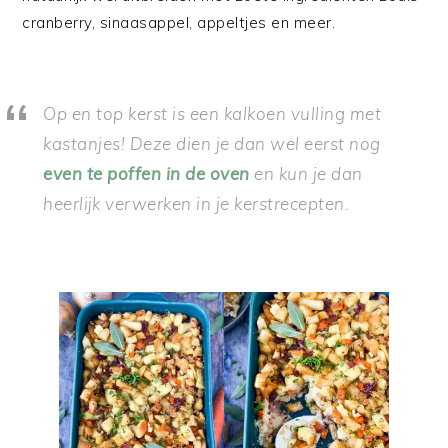
cranberry, sinaasappel, appeltjes en meer.
Op en top kerst is een kalkoen vulling met
kastanjes! Deze dien je dan wel eerst nog
even te poffen in de oven
en kun je dan
heerlijk verwerken in je kerstrecepten.