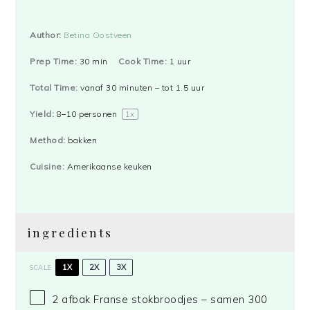
Author:
Betina Oostveen
Prep Time:
30 min
Cook Time:
1 uur
Total Time:
vanaf 30 minuten – tot 1.5 uur
Yield:
8
–
10
personen
1
x
Method:
bakken
Cuisine:
Amerikaanse keuken
ingredients
1X
2X
3X
SCALE
2
afbak Franse stokbroodjes – samen 300