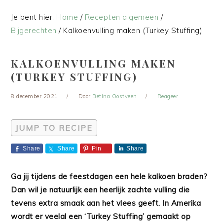
Je bent hier:
Home
/
Recepten algemeen
/
Bijgerechten
/
Kalkoenvulling maken (Turkey Stuffing)
KALKOENVULLING MAKEN
(TURKEY STUFFING)
8 december 2021
Door
Betina Oostveen
Reageer
JUMP TO RECIPE
Share
Share
Pin
Share
Ga jij tijdens de feestdagen een hele kalkoen braden?
Dan wil je natuurlijk een heerlijk zachte vulling die
tevens extra smaak aan het vlees geeft. In Amerika
wordt er veelal een ‘Turkey Stuffing’ gemaakt op