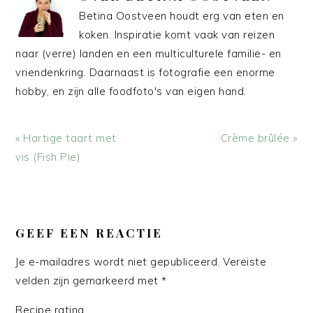
Betina Oostveen houdt erg van eten en
koken. Inspiratie komt vaak van reizen
naar (verre) landen en een multiculturele familie- en
vriendenkring. Daarnaast is fotografie een enorme
hobby, en zijn alle foodfoto's van eigen hand.
Vorig
Volgend
« Hartige taart met
Crème brûlée »
bericht:
bericht:
vis (Fish Pie)
LEES
INTERACTIES
GEEF EEN REACTIE
Je e-mailadres wordt niet gepubliceerd.
Vereiste
velden zijn gemarkeerd met
*
Recipe rating