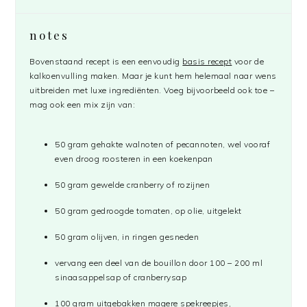
notes
Bovenstaand recept is een eenvoudig
basis recept
voor de
kalkoenvulling maken. Maar je kunt hem helemaal naar wens
uitbreiden met luxe ingrediënten. Voeg bijvoorbeeld ook toe –
mag ook een mix zijn van:
50 gram gehakte walnoten of pecannoten, wel vooraf
even droog roosteren in een koekenpan
50 gram gewelde cranberry of rozijnen
50 gram gedroogde tomaten, op olie, uitgelekt
50 gram olijven, in ringen gesneden
vervang een deel van de bouillon door 100 – 200 ml
sinaasappelsap of cranberrysap
100 gram uitgebakken magere spekreepjes,