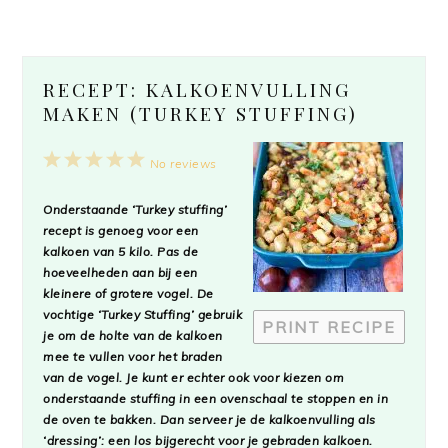
RECEPT: KALKOENVULLING
MAKEN (TURKEY STUFFING)
1
2
3
4
5
No reviews
Star
Stars
Stars
Stars
Stars
Onderstaande ‘Turkey stuffing’
recept is genoeg voor een
kalkoen van 5 kilo. Pas de
hoeveelheden aan bij een
kleinere of grotere vogel. De
vochtige ‘Turkey Stuffing’ gebruik
PRINT RECIPE
je om de holte van de kalkoen
mee te vullen voor het braden
van de vogel. Je kunt er echter ook voor kiezen om
onderstaande stuffing in een ovenschaal te stoppen en in
de oven te bakken. Dan serveer je de kalkoenvulling als
‘dressing’: een los bijgerecht voor je gebraden kalkoen.