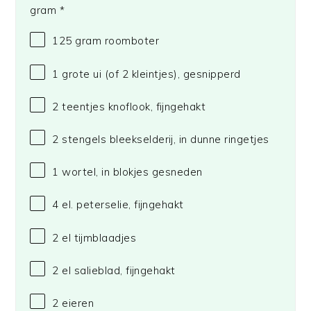
gram *
125 gram
roomboter
1
grote ui (of
2
kleintjes), gesnipperd
2
teentjes knoflook, fijngehakt
2
stengels bleekselderij, in dunne ringetjes
1
wortel, in blokjes gesneden
4
el. peterselie, fijngehakt
2
el tijmblaadjes
2
el salieblad, fijngehakt
2
eieren