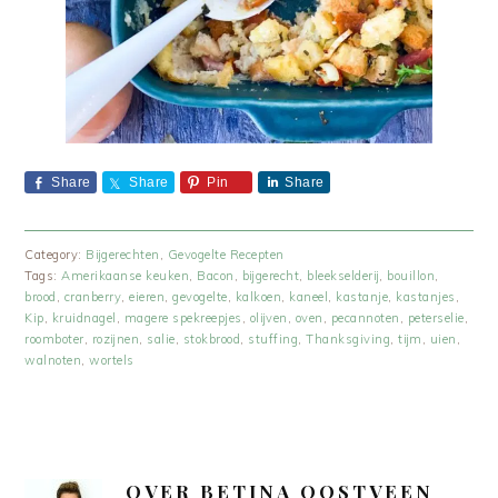
Share
Share
Pin
Share
Category:
Bijgerechten
,
Gevogelte Recepten
Tags:
Amerikaanse keuken
,
Bacon
,
bijgerecht
,
bleekselderij
,
bouillon
,
brood
,
cranberry
,
eieren
,
gevogelte
,
kalkoen
,
kaneel
,
kastanje
,
kastanjes
,
Kip
,
kruidnagel
,
magere spekreepjes
,
olijven
,
oven
,
pecannoten
,
peterselie
,
roomboter
,
rozijnen
,
salie
,
stokbrood
,
stuffing
,
Thanksgiving
,
tijm
,
uien
,
walnoten
,
wortels
OVER
BETINA OOSTVEEN