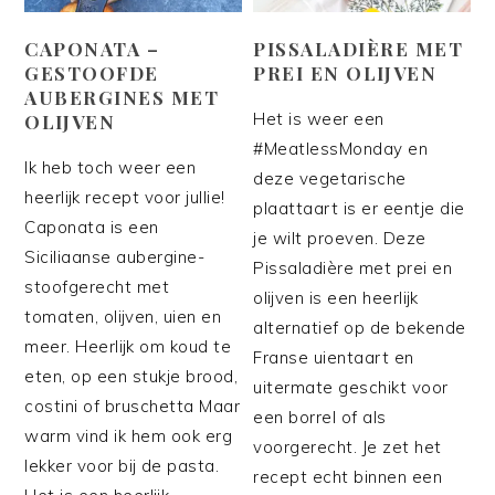
CAPONATA –
PISSALADIÈRE MET
GESTOOFDE
PREI EN OLIJVEN
AUBERGINES MET
Het is weer een
OLIJVEN
#MeatlessMonday en
Ik heb toch weer een
deze vegetarische
heerlijk recept voor jullie!
plaattaart is er eentje die
Caponata is een
je wilt proeven. Deze
Siciliaanse aubergine-
Pissaladière met prei en
stoofgerecht met
olijven is een heerlijk
tomaten, olijven, uien en
alternatief op de bekende
meer. Heerlijk om koud te
Franse uientaart en
eten, op een stukje brood,
uitermate geschikt voor
costini of bruschetta Maar
een borrel of als
warm vind ik hem ook erg
voorgerecht. Je zet het
lekker voor bij de pasta.
recept echt binnen een