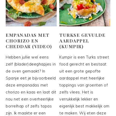
EMPANADAS MET
TURKSE GEVULDE
CHORIZO EN
AARDAPPEL
CHEDDAR (VIDEO)
(KUMPIR)
Hebben jullie wel eens
Kumpir is een Turks street
zelf (blader)deeghapjes in
food gerecht en bestaat
de oven gemaakt? In
uit een grote gepofte
Spanje eet je bijvoorbeeld
aardappel met heerlijke
deze empanadas met
toppings van groenten of
chorizo en kaas en laat dit
zelfs vlees. Het is
nou net een overheerlijke
verrukkelijk lekker en
borrelhap of zelfs tapas
eigenlijk best makkelijk om
zijn. Ik maakte er een
te maken. Wij eten deze