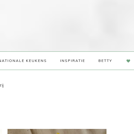
NAV
NATIONALE KEUKENS
INSPIRATIE
BETTY
SOC
ME
ij