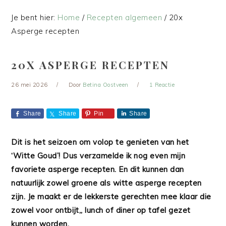
Je bent hier:
Home
/
Recepten algemeen
/
20x
Asperge recepten
20X ASPERGE RECEPTEN
26 mei 2026
Door
Betina Oostveen
1 Reactie
Share
Share
Pin
Share
Dit is het seizoen om volop te genieten van het
‘Witte Goud’! Dus verzamelde ik nog even mijn
favoriete asperge recepten. En dit kunnen dan
natuurlijk zowel groene als witte asperge recepten
zijn. Je maakt er de lekkerste gerechten mee klaar die
zowel voor ontbijt,, lunch of diner op tafel gezet
kunnen worden.