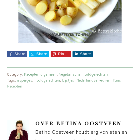
Share
Share
Pin
Share
Category:
Recepten algemeen
,
Vegetarische Hoofdgerechten
Tags:
asperges
,
hoofdgerechten
,
Lijstjes
,
Nederlandse keuken
,
Paas
Recepten
OVER
BETINA OOSTVEEN
Betina Oostveen houdt erg van eten en