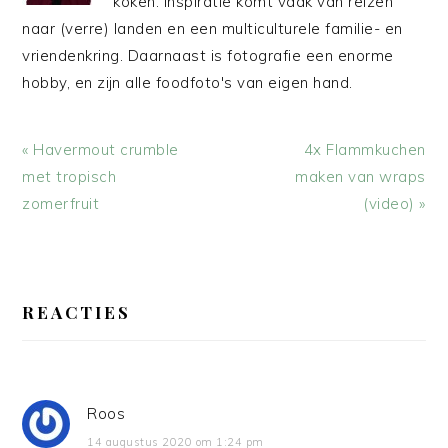
koken. Inspiratie komt vaak van reizen
naar (verre) landen en een multiculturele familie- en
vriendenkring. Daarnaast is fotografie een enorme
hobby, en zijn alle foodfoto's van eigen hand.
Vorig
Volgend
« Havermout crumble
4x Flammkuchen
bericht:
bericht:
met tropisch
maken van wraps
zomerfruit
(video) »
LEES
INTERACTIES
REACTIES
Roos
14 augustus 2020 om 1:24 pm