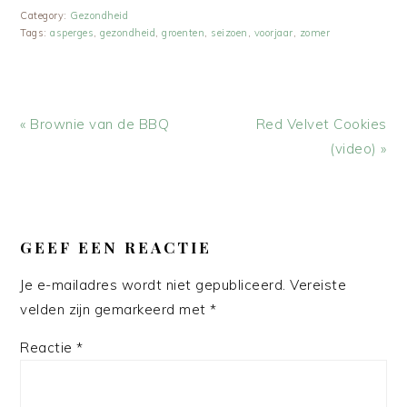
Category:
Gezondheid
Tags:
asperges
,
gezondheid
,
groenten
,
seizoen
,
voorjaar
,
zomer
Vorig
Volgend
« Brownie van de BBQ
Red Velvet Cookies
bericht:
bericht:
(video) »
LEES
INTERACTIES
GEEF EEN REACTIE
Je e-mailadres wordt niet gepubliceerd.
Vereiste
velden zijn gemarkeerd met
*
Reactie
*