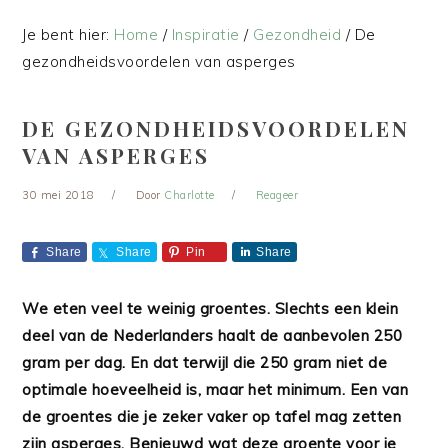
Je bent hier:
Home
/
Inspiratie
/
Gezondheid
/
De
gezondheidsvoordelen van asperges
DE GEZONDHEIDSVOORDELEN
VAN ASPERGES
30 mei 2018
Door
Charlotte
Reageer
Share
Share
Pin
Share
We eten veel te weinig groentes. Slechts een klein
deel van de Nederlanders haalt de aanbevolen 250
gram per dag. En dat terwijl die 250 gram niet de
optimale hoeveelheid is, maar het minimum. Een van
de groentes die je zeker vaker op tafel mag zetten
zijn asperges. Benieuwd wat deze groente voor je