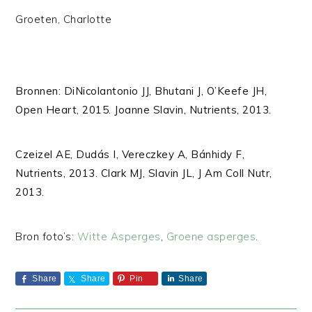
Groeten, Charlotte
Bronnen: DiNicolantonio JJ, Bhutani J, O’Keefe JH,
Open Heart, 2015. Joanne Slavin, Nutrients, 2013.
Czeizel AE, Dudás I, Vereczkey A, Bánhidy F,
Nutrients, 2013. Clark MJ, Slavin JL, J Am Coll Nutr,
2013.
Bron foto’s:
Witte Asperges
,
Groene asperges
.
Share
Share
Pin
Share