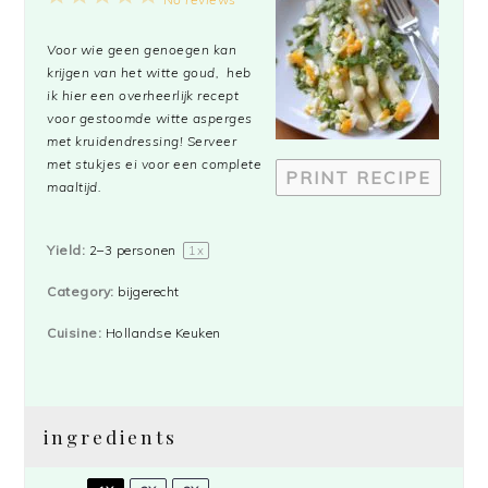
Star
Stars
Stars
Stars
Stars
Voor wie geen genoegen kan
krijgen van het witte goud, heb
ik hier een overheerlijk recept
voor gestoomde witte asperges
met kruidendressing! Serveer
met stukjes ei voor een complete
PRINT RECIPE
maaltijd.
Yield:
2
–
3
personen
1
x
Category:
bijgerecht
Cuisine:
Hollandse Keuken
ingredients