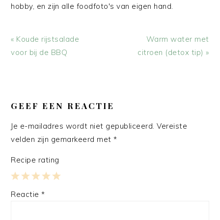
hobby, en zijn alle foodfoto's van eigen hand.
Vorig
Volgend
« Koude rijstsalade
Warm water met
bericht:
bericht:
voor bij de BBQ
citroen (detox tip) »
LEES
INTERACTIES
GEEF EEN REACTIE
Je e-mailadres wordt niet gepubliceerd.
Vereiste
velden zijn gemarkeerd met
*
Recipe rating
1
2
3
4
5
Reactie
*
Star
Stars
Stars
Stars
Stars