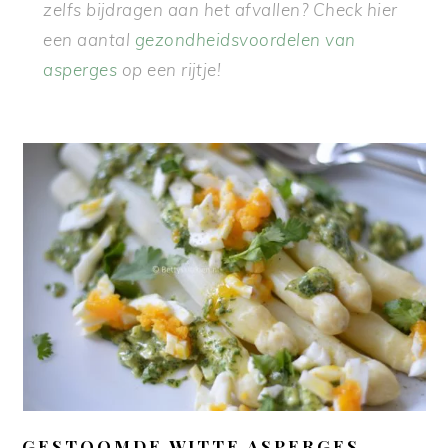
zelfs bijdragen aan het afvallen? Check hier
een aantal
gezondheidsvoordelen van
asperges
op een rijtje!
GESTOOMDE WITTE ASPERGES