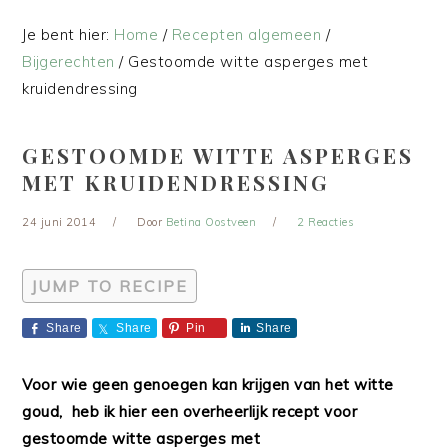
Je bent hier:
Home
/
Recepten algemeen
/
Bijgerechten
/
Gestoomde witte asperges met
kruidendressing
GESTOOMDE WITTE ASPERGES
MET KRUIDENDRESSING
24 juni 2014
Door
Betina Oostveen
2 Reacties
JUMP TO RECIPE
Share
Share
Pin
Share
Voor wie geen genoegen kan krijgen van het witte
goud, heb ik hier een overheerlijk recept voor
gestoomde witte asperges met