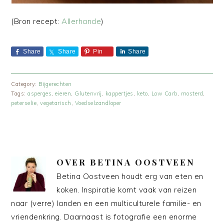
(Bron recept:
Allerhande
)
Share
Share
Pin
Share
Category:
Bijgerechten
Tags:
asperges
,
eieren
,
Glutenvrij
,
kappertjes
,
keto
,
Low Carb
,
mosterd
,
peterselie
,
vegetarisch
,
Voedselzandloper
OVER
BETINA OOSTVEEN
Betina Oostveen houdt erg van eten en
koken. Inspiratie komt vaak van reizen
naar (verre) landen en een multiculturele familie- en
vriendenkring. Daarnaast is fotografie een enorme