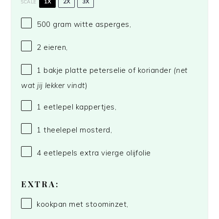
1X
2X
3X
SCALE
500 gram
witte asperges,
2
eieren,
1
bakje platte peterselie of koriander
(net
wat jij lekker vindt
)
1
eetlepel kappertjes,
1
theelepel mosterd,
4
eetlepels extra vierge olijfolie
EXTRA:
kookpan met stoominzet,