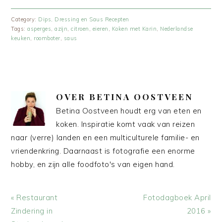
Category:
Dips, Dressing en Saus Recepten
Tags:
asperges
,
azijn
,
citroen
,
eieren
,
Koken met Karin
,
Nederlandse
keuken
,
roomboter
,
saus
OVER
BETINA OOSTVEEN
Betina Oostveen houdt erg van eten en
koken. Inspiratie komt vaak van reizen
naar (verre) landen en een multiculturele familie- en
vriendenkring. Daarnaast is fotografie een enorme
hobby, en zijn alle foodfoto's van eigen hand.
Vorig
Volgend
« Restaurant
Fotodagboek April
bericht:
bericht:
Zindering in
2016 »