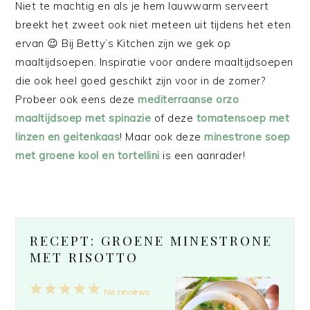
Niet te machtig en als je hem lauwwarm serveert
breekt het zweet ook niet meteen uit tijdens het eten
ervan 😉 Bij Betty’s Kitchen zijn we gek op
maaltijdsoepen. Inspiratie voor andere maaltijdsoepen
die ook heel goed geschikt zijn voor in de zomer?
Probeer ook eens deze
mediterraanse orzo
maaltijdsoep met spinazie
of deze
tomatensoep met
linzen en geitenkaas
! Maar ook deze
minestrone soep
met groene kool en tortellini
is een aanrader!
RECEPT: GROENE MINESTRONE
MET RISOTTO
1
2
3
4
5
No reviews