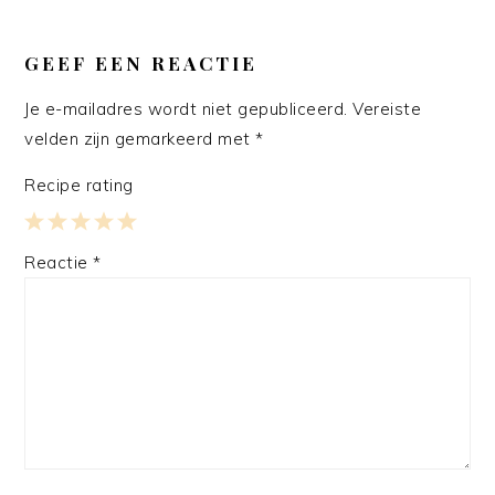
LEES
INTERACTIES
GEEF EEN REACTIE
Je e-mailadres wordt niet gepubliceerd.
Vereiste
velden zijn gemarkeerd met
*
Recipe rating
1
2
3
4
5
Reactie
*
Star
Stars
Stars
Stars
Stars