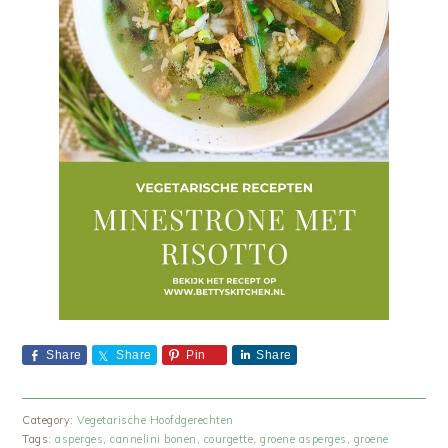
Share
Share
Pin
Share
Category:
Vegetarische Hoofdgerechten
Tags:
asperges
,
cannelini bonen
,
courgette
,
groene asperges
,
groene