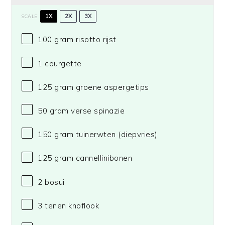
1X
2X
3X
SCALE
100 gram
risotto rijst
1
courgette
125 gram
groene aspergetips
50 gram
verse spinazie
150 gram
tuinerwten (diepvries)
125 gram
cannellinibonen
2
bosui
3
tenen knoflook