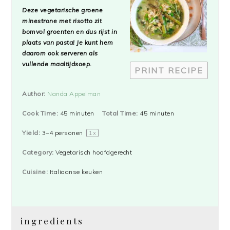
Star
Stars
Stars
Stars
Stars
Deze vegetarische groene
minestrone met risotto zit
bomvol groenten en dus rijst in
plaats van pasta! Je kunt hem
daarom ook serveren als
vullende maaltijdsoep.
PRINT RECIPE
Author:
Nanda Appelman
Cook Time:
45 minuten
Total Time:
45 minuten
Yield:
3
–
4
personen
1
x
Category:
Vegetarisch hoofdgerecht
Cuisine:
Italiaanse keuken
ingredients