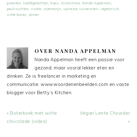
groenten
,
hoofdgerechten
,
Kaas
,
minestrone
,
Nanda Appelman
,
peulvruchten
,
risotto
,
rozemarijn
,
spinazie
,
tuinerwten
,
vegetarisch
,
witte bonen
,
zomer
OVER
NANDA APPELMAN
Nanda Appelman heeft een passie voor
gezond, maar vooral lekker eten en
drinken. Ze is freelancer in marketing en
communicatie: www.woordenenbeelden.com en vaste
blogger voor Betty’s Kitchen.
Vorig
Volgend
« Boterkoek met witte
Vegan Lente Chowder
bericht:
bericht:
chocolade (video)
»