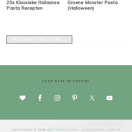
20x Klassieke Italiaanse
Groene Monster Pasta
Pasta Recepten
(Halloween)
MEER PASTA RECEPTEN →
FOOTER
LETS STAY IN TOUCH!
COPYRIGHT © 2026
BETTY'S KITCHEN
·
DISCLAIMER
·
LOG IN