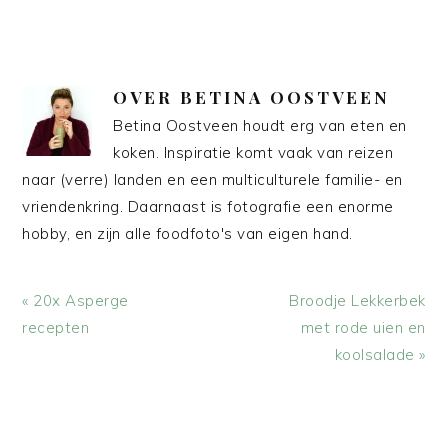
OVER
BETINA OOSTVEEN
Betina Oostveen houdt erg van eten en
koken. Inspiratie komt vaak van reizen
naar (verre) landen en een multiculturele familie- en
vriendenkring. Daarnaast is fotografie een enorme
hobby, en zijn alle foodfoto's van eigen hand.
Vorig
Volgend
« 20x Asperge
Broodje Lekkerbek
bericht:
bericht:
recepten
met rode uien en
koolsalade »
LEES