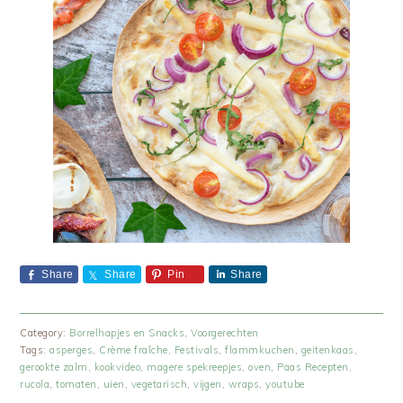
Share
Share
Pin
Share
Category:
Borrelhapjes en Snacks
,
Voorgerechten
Tags:
asperges
,
Crème fraîche
,
Festivals
,
flammkuchen
,
geitenkaas
,
gerookte zalm
,
kookvideo
,
magere spekreepjes
,
oven
,
Paas Recepten
,
rucola
,
tomaten
,
uien
,
vegetarisch
,
vijgen
,
wraps
,
youtube