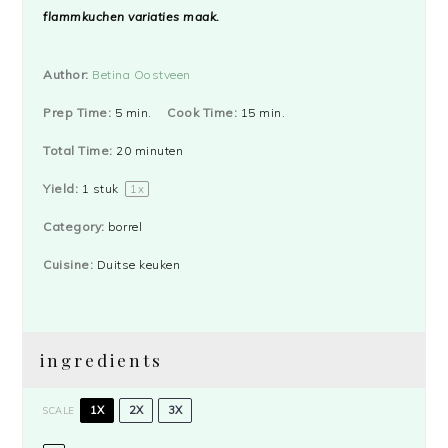
flammkuchen variaties maak.
Author:
Betina Oostveen
Prep Time:
5 min.
Cook Time:
15 min.
Total Time:
20 minuten
Yield:
1
stuk
1
x
Category:
borrel
Cuisine:
Duitse keuken
ingredients
1X
2X
3X
SCALE