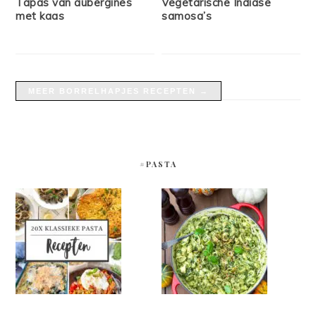
Tapas van aubergines
Vegetarische Indiase
met kaas
samosa’s
MEER BORRELHAPJES RECEPTEN →
#PASTA