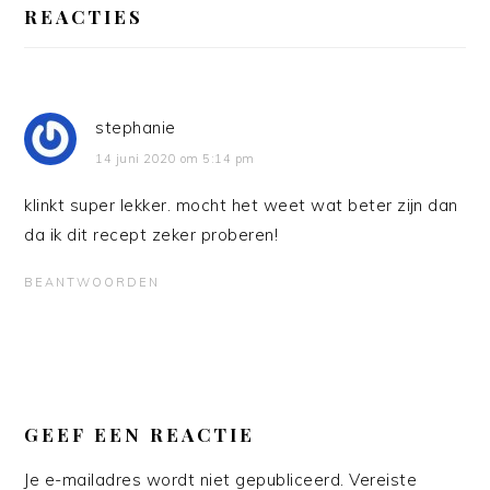
INTERACTIES
REACTIES
stephanie
14 juni 2020 om 5:14 pm
klinkt super lekker. mocht het weet wat beter zijn dan
da ik dit recept zeker proberen!
BEANTWOORDEN
GEEF EEN REACTIE
Je e-mailadres wordt niet gepubliceerd.
Vereiste