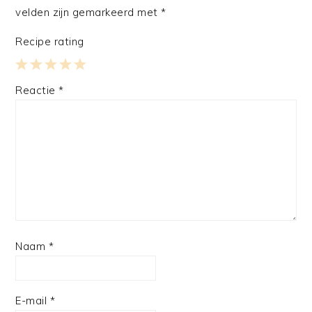
velden zijn gemarkeerd met
*
Recipe rating
1
2
3
4
5
Reactie
*
Star
Stars
Stars
Stars
Stars
Naam
*
E-mail
*