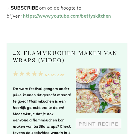
+
SUBSCRIBE
om op de hoogte te
blijven:
https://www.youtube.com/bettyskitchen
4X FLAMMKUCHEN MAKEN VAN
WRAPS (VIDEO)
1
2
3
4
5
No reviews
Star
Stars
Stars
Stars
Stars
De ware festival gangers onder
jullie kennen dit gerecht maar al
te goed! Flammkuchen is een
heerlijk gerecht om te delen!
Maar wist je dat je ook
eenvoudig flammkuchen kan
PRINT RECIPE
maken van tortilla wraps? Check
tevens de kookvideo waarin in 4