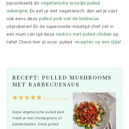
bijvoorbeeld dit
vegetarische broodje pulled
aubergine
.
En eet je niet vegetarisch, dan wil je vast
ook eens deze
pulled pork van de barbecue
uitproberen! En de supersnelle-maaltijd-chef zet in
een mum van tijd deze
nacho’s met pulled chicken
op
tafel! Check hier al onze ‘pulled’
recepten op een rijtje
!
RECEPT: PULLED MUSHROOMS
MET BARBECUESAUS
1
2
3
4
5
5
from
1
review
Star
Stars
Stars
Stars
Stars
Deze vegetarische pulled pork
maak je met champignons of
paddestoelen. Deze pulled