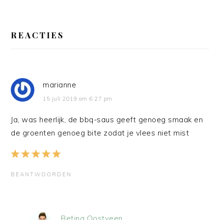
LEES
INTERACTIES
REACTIES
marianne
15 juli 2019 om 6:27 pm
Ja, was heerlijk, de bbq-saus geeft genoeg smaak en
de groenten genoeg bite zodat je vlees niet mist
BEANTWOORDEN
Betina Oostveen