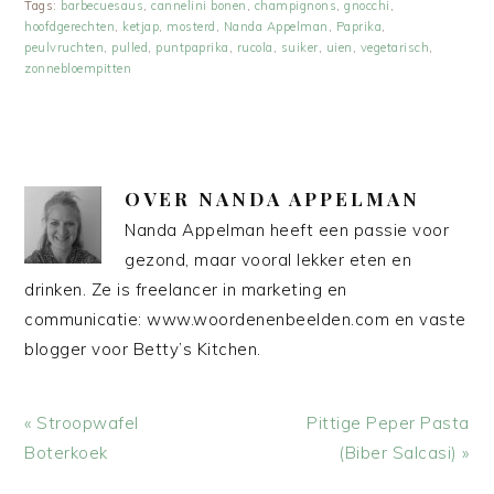
Tags:
barbecuesaus
,
cannelini bonen
,
champignons
,
gnocchi
,
hoofdgerechten
,
ketjap
,
mosterd
,
Nanda Appelman
,
Paprika
,
peulvruchten
,
pulled
,
puntpaprika
,
rucola
,
suiker
,
uien
,
vegetarisch
,
zonnebloempitten
OVER
NANDA APPELMAN
Nanda Appelman heeft een passie voor
gezond, maar vooral lekker eten en
drinken. Ze is freelancer in marketing en
communicatie: www.woordenenbeelden.com en vaste
blogger voor Betty’s Kitchen.
Vorig
Volgend
« Stroopwafel
Pittige Peper Pasta
bericht:
bericht:
Boterkoek
(Biber Salcasi) »