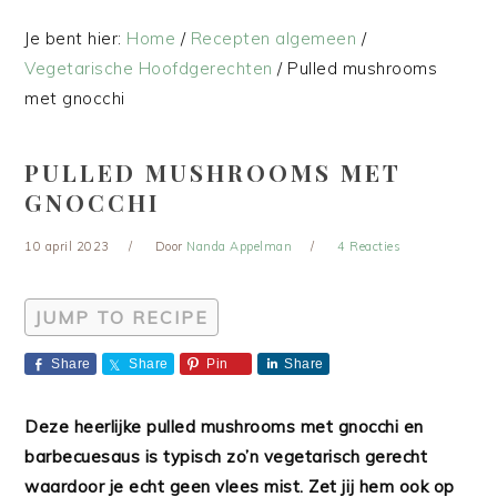
Je bent hier:
Home
/
Recepten algemeen
/
Vegetarische Hoofdgerechten
/
Pulled mushrooms
met gnocchi
PULLED MUSHROOMS MET
GNOCCHI
10 april 2023
Door
Nanda Appelman
4 Reacties
JUMP TO RECIPE
Share
Share
Pin
Share
Deze heerlijke pulled mushrooms met gnocchi en
barbecuesaus is typisch zo’n vegetarisch gerecht
waardoor je echt geen vlees mist. Zet jij hem ook op