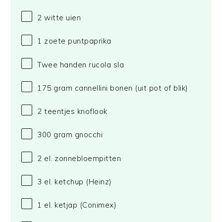
2
witte uien
1
zoete puntpaprika
Twee handen rucola sla
175 gram
cannellini bonen (uit pot of blik)
2
teentjes knoflook
300 gram
gnocchi
2
el. zonnebloempitten
3
el. ketchup
(Heinz)
1
el. ketjap
(Conimex)