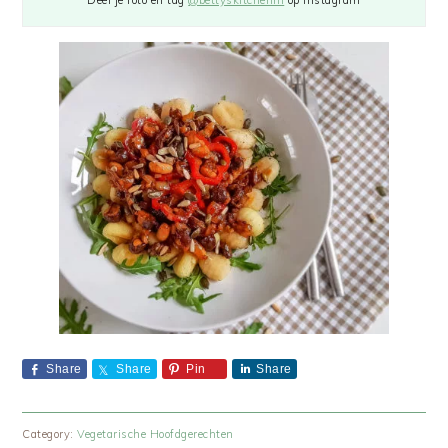
Deel je foto en tag
@bettyskitchennl
op Instagram
Share
Share
Pin
Share
Category:
Vegetarische Hoofdgerechten