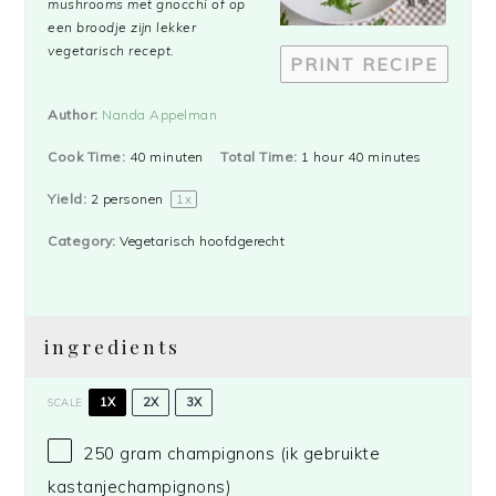
mushrooms met gnocchi of op
een broodje zijn lekker
vegetarisch recept.
PRINT RECIPE
Author:
Nanda Appelman
Cook Time:
40 minuten
Total Time:
1 hour 40 minutes
Yield:
2
personen
1
x
Category:
Vegetarisch hoofdgerecht
ingredients
1X
2X
3X
SCALE
250 gram
champignons (ik gebruikte
kastanjechampignons)