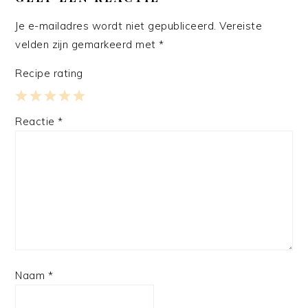
Je e-mailadres wordt niet gepubliceerd.
Vereiste
velden zijn gemarkeerd met
*
Recipe rating
1
2
3
4
5
Reactie
*
Star
Stars
Stars
Stars
Stars
Naam
*