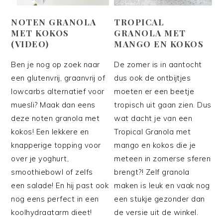
NOTEN GRANOLA
TROPICAL
MET KOKOS
GRANOLA MET
(VIDEO)
MANGO EN KOKOS
Ben je nog op zoek naar
De zomer is in aantocht
een glutenvrij, graanvrij of
dus ook de ontbijtjes
lowcarbs alternatief voor
moeten er een beetje
muesli? Maak dan eens
tropisch uit gaan zien. Dus
deze noten granola met
wat dacht je van een
kokos! Een lekkere en
Tropical Granola met
knapperige topping voor
mango en kokos die je
over je yoghurt,
meteen in zomerse sferen
smoothiebowl of zelfs
brengt?! Zelf granola
een salade! En hij past ook
maken is leuk en vaak nog
nog eens perfect in een
een stukje gezonder dan
koolhydraatarm dieet!
de versie uit de winkel.