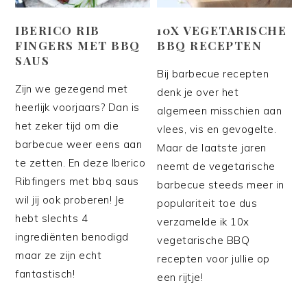
IBERICO RIB
10X VEGETARISCHE
FINGERS MET BBQ
BBQ RECEPTEN
SAUS
Bij barbecue recepten
Zijn we gezegend met
denk je over het
heerlijk voorjaars? Dan is
algemeen misschien aan
het zeker tijd om die
vlees, vis en gevogelte.
barbecue weer eens aan
Maar de laatste jaren
te zetten. En deze Iberico
neemt de vegetarische
Ribfingers met bbq saus
barbecue steeds meer in
wil jij ook proberen! Je
populariteit toe dus
hebt slechts 4
verzamelde ik 10x
ingrediënten benodigd
vegetarische BBQ
maar ze zijn echt
recepten voor jullie op
fantastisch!
een rijtje!