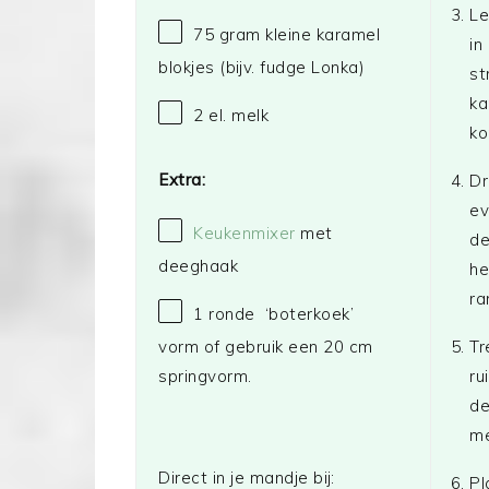
Le
75 gram
kleine karamel
in
blokjes (bijv. fudge Lonka)
st
ka
2
el. melk
ko
Extra:
Dr
ev
Keukenmixer
met
de
deeghaak
he
ra
1
ronde ‘boterkoek’
vorm of gebruik een 20 cm
Tr
springvorm.
ru
de
me
Direct in je mandje bij:
Pl