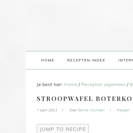
HOME
RECEPTEN INDEX
INTER
Je bent hier:
Home
/
Recepten algemeen
/
B
STROOPWAFEL BOTERKO
7 april 2023
Door
Betina Oostveen
Reageer
JUMP TO RECIPE