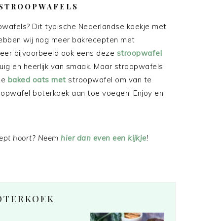
 STROOPWAFELS
opwafels? Dit typische Nederlandse koekje met
m hebben wij nog meer bakrecepten met
beer bijvoorbeeld ook eens deze
stroopwafel
euig en heerlijk van smaak. Maar stroopwafels
eze
baked oats met
stroopwafel om van te
roopwafel boterkoek aan toe voegen! Enjoy en
ecept hoort? Neem
hier dan even een kijkje
!
OTERKOEK