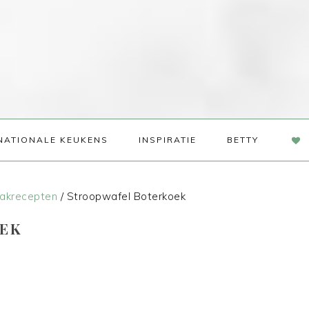
NAV
NATIONALE KEUKENS
INSPIRATIE
BETTY
SOC
ME
akrecepten
/
Stroopwafel Boterkoek
EK