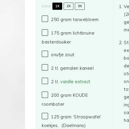
Ve
1X
2X
3X
SCALE
(2
250 gram
tarwebloem
ge
me
175 gram
lichtbruine
basterdsuiker
St
ex
snufje zout
bo
de
2
tl. gemalen kaneel
st
sn
2
tl.
vanille extract
to
200 gram
KOUDE
ge
roomboter
in
sa
125 gram
‘Stroopwafel’
ha
koekjes,
(Daelmans)