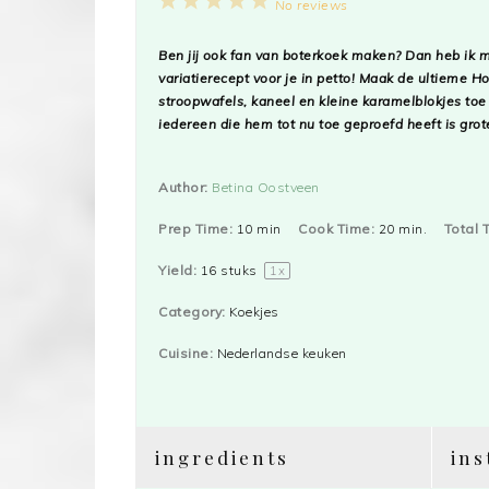
1
2
3
4
5
No reviews
Star
Stars
Stars
Stars
Stars
Ben jij ook fan van boterkoek maken? Dan heb ik m
variatierecept voor je in petto! Maak de ultieme H
stroopwafels, kaneel en kleine karamelblokjes toe
iedereen die hem tot nu toe geproefd heeft is grot
Author:
Betina Oostveen
Prep Time:
10 min
Cook Time:
20 min.
Total 
Yield:
16
stuks
1
x
Category:
Koekjes
Cuisine:
Nederlandse keuken
ingredients
ins