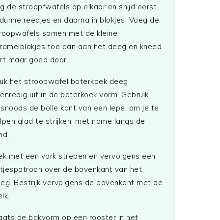
g de stroopfwafels op elkaar en snijd eerst
 dunne reepjes en daarna in blokjes. Voeg de
roopwafels samen met de kleine
ramelblokjes toe aan aan het deeg en kneed
rt maar goed door.
uk het stroopwafel boterkoek deeg
enredig uit in de boterkoek vorm. Gebruik
snoods de bolle kant van een lepel om je te
lpen glad te strijken, met name langs de
nd.
ek met een vork strepen en vervolgens een
itjespatroon over de bovenkant van het
eg. Bestrijk vervolgens de bovenkant met de
lk.
aats de bakvorm op een rooster in het