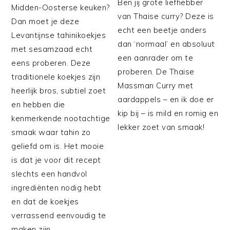
Ben jij grote liefhebber
Midden-Oosterse keuken?
van Thaise curry? Deze is
Dan moet je deze
echt een beetje anders
Levantijnse tahinikoekjes
dan ‘normaal’ en absoluut
met sesamzaad echt
een aanrader om te
eens proberen. Deze
proberen. De Thaise
traditionele koekjes zijn
Massman Curry met
heerlijk bros, subtiel zoet
aardappels – en ik doe er
en hebben die
kip bij – is mild en romig en
kenmerkende nootachtige
lekker zoet van smaak!
smaak waar tahin zo
geliefd om is. Het mooie
is dat je voor dit recept
slechts een handvol
ingrediënten nodig hebt
en dat de koekjes
verrassend eenvoudig te
maken zijn.