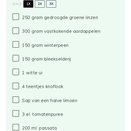
1X
2X
3X
SCALE
250 gram
gedroogde groene linzen
300 gram
vastkokende aardappelen
150 gram
winterpeen
150 gram
bleekselderij
1
witte ui
4
teentjes knoflook
Sap van een halve limoen
3
el. tomatenpuree
200
ml. passata