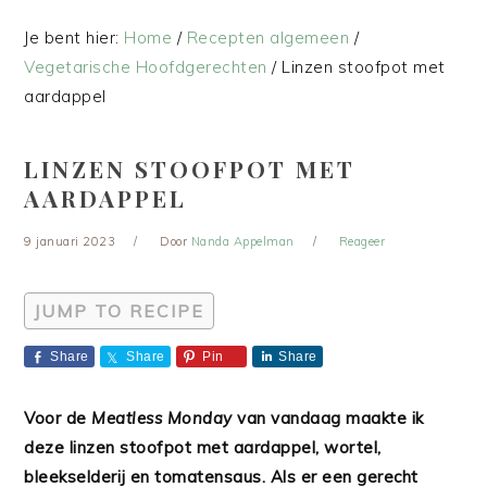
Je bent hier:
Home
/
Recepten algemeen
/
Vegetarische Hoofdgerechten
/
Linzen stoofpot met
aardappel
LINZEN STOOFPOT MET
AARDAPPEL
9 januari 2023
Door
Nanda Appelman
Reageer
JUMP TO RECIPE
Share
Share
Pin
Share
Voor de
Meatless Monday
van vandaag maakte ik
deze linzen stoofpot met aardappel, wortel,
bleekselderij en tomatensaus. Als er een gerecht