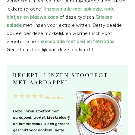
verwerken in een salade. Denk bijvoorbeeld aan deze
lekkere (groene)
linzensalade met spinazie, rode
bietjes en blauwe kaas
of deze typisch
Griekse
salade
met linzen voor extra eiwitten. Betty deelde
ook eerder deze makkelijk en warme lunch voor
vegetarische
linzensalade met prei en feta kaas
.
Geniet dus heerlijk van deze peulvrucht.
RECEPT: LINZEN STOOFPOT
MET AARDAPPEL
1
2
3
4
5
No reviews
Star
Stars
Stars
Stars
Stars
Deze linzen stoofpot met
aardappel, wortel, bleekselderij
en tomatensaus is een gerecht
geschikt voor donkere, natte