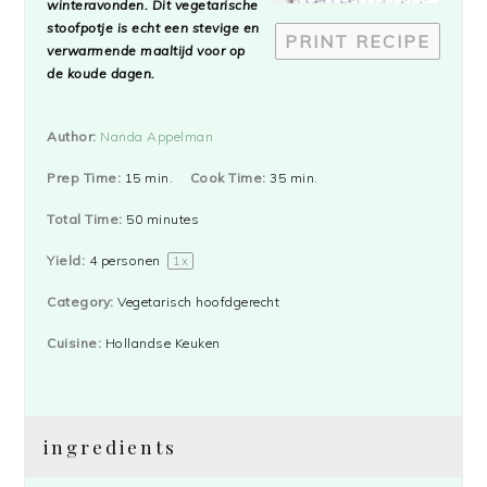
winteravonden. Dit vegetarische
stoofpotje is echt een stevige en
PRINT RECIPE
verwarmende maaltijd voor op
de koude dagen.
Author:
Nanda Appelman
Prep Time:
15 min.
Cook Time:
35 min.
Total Time:
50 minutes
Yield:
4
personen
1
x
Category:
Vegetarisch hoofdgerecht
Cuisine:
Hollandse Keuken
ingredients