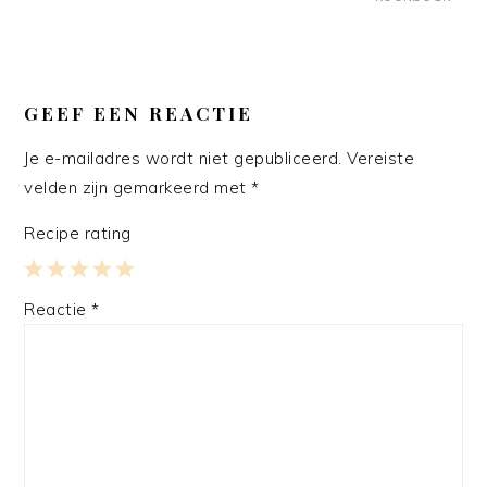
LEES
INTERACTIES
GEEF EEN REACTIE
Je e-mailadres wordt niet gepubliceerd.
Vereiste
velden zijn gemarkeerd met
*
Recipe rating
1
2
3
4
5
Reactie
*
Star
Stars
Stars
Stars
Stars