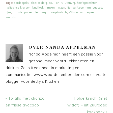
Tags:
aardappels
,
bleekselderij
,
bouillon
,
Glutenvrij
,
hoofdgerechten
,
italiaanse kruiden
,
knoflook
,
limoen
,
linzen
,
Nanda Appelman
,
passata
,
tijm
,
tomatenpuree
,
uien
,
vegan
,
vegetarisch
,
Winter
,
winterpeen
,
wortels
OVER
NANDA APPELMAN
Nanda Appelman heeft een passie voor
gezond, maar vooral lekker eten en
drinken. Ze is freelancer in marketing en
communicatie: www.woordenenbeelden.com en vaste
blogger voor Betty’s Kitchen.
Vorig
Volgend
« Tortilla met chorizo
Polderkimchi (met
bericht:
bericht:
en frisse avocado
witlof) – uit Zuurgoed
kookboek »