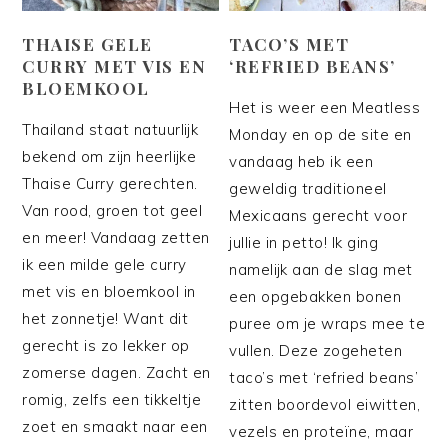
THAISE GELE
TACO’S MET
CURRY MET VIS EN
‘REFRIED BEANS’
BLOEMKOOL
Het is weer een Meatless
Thailand staat natuurlijk
Monday en op de site en
bekend om zijn heerlijke
vandaag heb ik een
Thaise Curry gerechten.
geweldig traditioneel
Van rood, groen tot geel
Mexicaans gerecht voor
en meer! Vandaag zetten
jullie in petto! Ik ging
ik een milde gele curry
namelijk aan de slag met
met vis en bloemkool in
een opgebakken bonen
het zonnetje! Want dit
puree om je wraps mee te
gerecht is zo lekker op
vullen. Deze zogeheten
zomerse dagen. Zacht en
taco’s met ‘refried beans’
romig, zelfs een tikkeltje
zitten boordevol eiwitten,
zoet en smaakt naar een
vezels en proteïne, maar