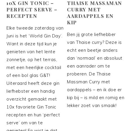
10X GIN TONIC –
THAISE MASSAMAN
PERFECT SERVE –
CURRY MET
RECEPTEN
AARDAPPELS EN
KIP
Elke tweede zaterdag van
Ben jij grote liefhebber
Juni is het ‘World Gin Day’.
van Thaise curry? Deze is
Want in deze tijd kun je
echt een beetje anders
genieten van het lente
dan ‘normaal’ en absoluut
zonnetje, op het terras,
een aanrader om te
met een heerlijke cocktail
proberen. De Thaise
of een bol glas G&T!
Massman Curry met
Uiteraard heeft deze gin
aardappels – en ik doe er
liefhebster een handig
kip bij – is mild en romig en
overzicht gemaakt met
lekker zoet van smaak!
10x favoriete Gin Tonic
recepten en hun ‘perfect
serve’ om van te
genieten! En wist je dat