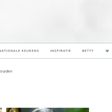
NAV
NATIONALE KEUKENS
INSPIRATIE
BETTY
SOC
ME
kruiden