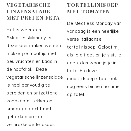
VEGETARISCHE
TORTELLINISOEP
LINZENSALADE
MET TOMATEN
MET PREI EN FETA
De Meatless Monday van
Het is weer een
vandaag is een heerlijke
#MeatlessMonday en
verse Italiaanse
deze keer maken we een
tortellinisoep. Geloof mij,
makkelijke maaltijd met
als je dit eet en je sluit je
peulvruchten en kaas in
ogen, dan waan je je in
de hoofdrol. ! Deze
Italië! En deze
vegetarische linzensalade
maaltijdsoep staat ook
is heel eenvoudig te
nog eens binnen no time
bereiden en ontzettend
op tafel.
voedzaam. Lekker op
smaak gebracht met
gebakken prei en
verbrokkelde fetakaas.