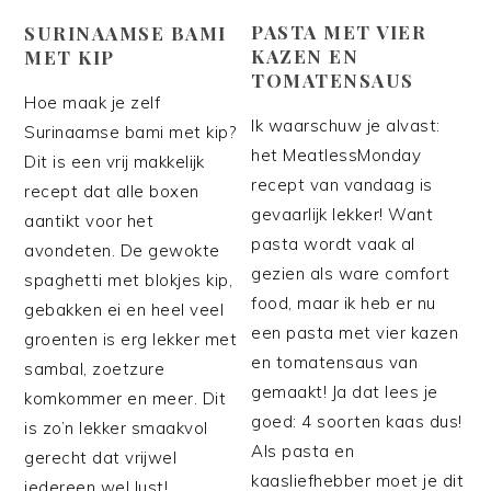
PASTA MET VIER
SURINAAMSE BAMI
KAZEN EN
MET KIP
TOMATENSAUS
Hoe maak je zelf
Ik waarschuw je alvast:
Surinaamse bami met kip?
het MeatlessMonday
Dit is een vrij makkelijk
recept van vandaag is
recept dat alle boxen
gevaarlijk lekker! Want
aantikt voor het
pasta wordt vaak al
avondeten. De gewokte
gezien als ware comfort
spaghetti met blokjes kip,
food, maar ik heb er nu
gebakken ei en heel veel
een pasta met vier kazen
groenten is erg lekker met
en tomatensaus van
sambal, zoetzure
gemaakt! Ja dat lees je
komkommer en meer. Dit
goed: 4 soorten kaas dus!
is zo’n lekker smaakvol
Als pasta en
gerecht dat vrijwel
kaasliefhebber moet je dit
iedereen wel lust!