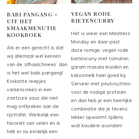
VEGAN RODE
BABI PANGANG –
BIETENCURRY
UIT HET
SMAAKMENUTIE
Het is weer een Meatless
KOOKBOEK
Monday en daar past
Als er een gerecht is dat
deze romige, vegan rode
wij allemaal wel kennen
bietencurry met tomaten,
van de ‘afhaalchinees’ dan
garam masala kruiden en
is het wel babi pangang!
kokosmelk heel goed bij.
Krokante reepjes
Serveer met peulvruchten
varkensvlees in een
voor de nodige proteien
zoetzure saus die niet
en dan heb je een heerlijke
mag ontbreken aan de
combinatie die je tevens
rijsttafel. Werkelijk een
lekker opwarmt tijdens
favoriet van velen en ik
wat koudere avonden!
heb er nu eindelijk een