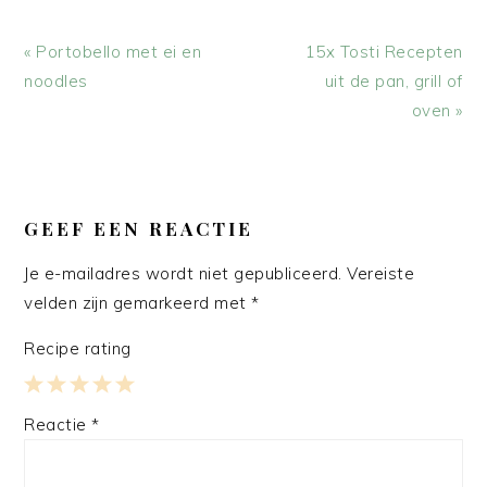
Vorig
Volgend
« Portobello met ei en
15x Tosti Recepten
bericht:
bericht:
noodles
uit de pan, grill of
oven »
LEES
INTERACTIES
GEEF EEN REACTIE
Je e-mailadres wordt niet gepubliceerd.
Vereiste
velden zijn gemarkeerd met
*
Recipe rating
1
2
3
4
5
Reactie
*
Star
Stars
Stars
Stars
Stars