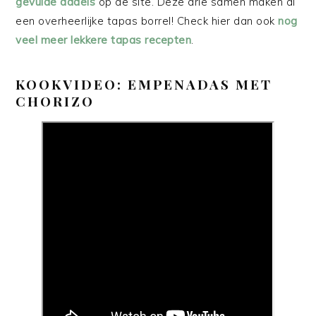
gevulde dadels
op de site. Deze drie samen maken al
een overheerlijke tapas borrel! Check hier dan ook
nog
veel meer lekkere tapas recepten
.
KOOKVIDEO: EMPENADAS MET
CHORIZO