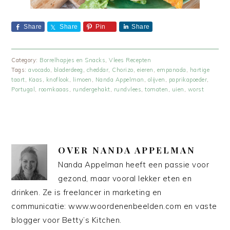
Share
Share
Pin
Share
Category:
Borrelhapjes en Snacks
,
Vlees Recepten
Tags:
avocado
,
bladerdeeg
,
cheddar
,
Chorizo
,
eieren
,
empanada
,
hartige
taart
,
Kaas
,
knoflook
,
limoen
,
Nanda Appelman
,
olijven
,
paprikapoeder
,
Portugal
,
roomkaaas
,
rundergehakt
,
rundvlees
,
tomaten
,
uien
,
worst
OVER
NANDA APPELMAN
Nanda Appelman heeft een passie voor
gezond, maar vooral lekker eten en
drinken. Ze is freelancer in marketing en
communicatie: www.woordenenbeelden.com en vaste
blogger voor Betty’s Kitchen.