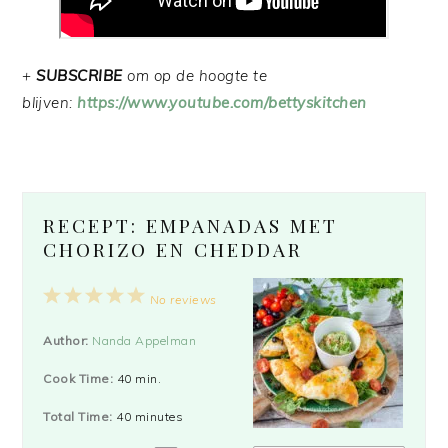
+
SUBSCRIBE
om op de hoogte te
blijven:
https://www.youtube.com/bettyskitchen
RECEPT: EMPANADAS MET
CHORIZO EN CHEDDAR
1
2
3
4
5
No reviews
Star
Stars
Stars
Stars
Stars
Author:
Nanda Appelman
Cook Time:
40 min.
Total Time:
40 minutes