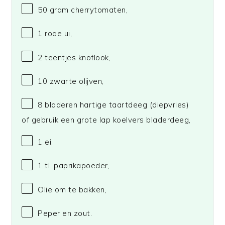
50 gram
cherrytomaten,
1
rode ui,
2
teentjes knoflook,
10
zwarte olijven,
8
bladeren hartige taartdeeg (diepvries)
of gebruik een grote lap koelvers bladerdeeg,
1
ei,
1
tl. paprikapoeder,
Olie om te bakken,
Peper en zout.