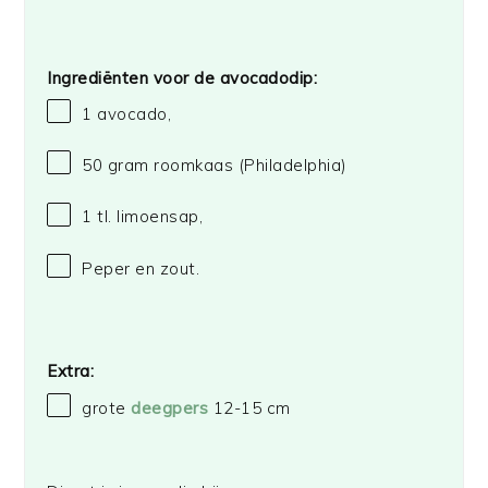
Ingrediënten voor de avocadodip:
1
avocado,
50 gram
roomkaas
(Philadelphia)
1
tl. limoensap,
Peper en zout.
Extra:
grote
deegpers
12-15 cm