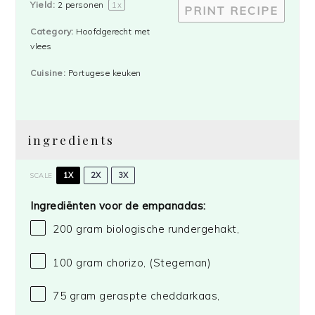
Yield:
2
personen
1
x
PRINT RECIPE
Category:
Hoofdgerecht met
vlees
Cuisine:
Portugese keuken
ingredients
1X
2X
3X
SCALE
Ingrediënten voor de empanadas:
200 gram
biologische rundergehakt,
100 gram
chorizo,
(Stegeman)
75 gram
geraspte cheddarkaas,