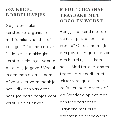
10X KERST
MEDITERRAANSE
BORRELHAPJES
TRAYBAKE MET
ORZO EN WORST
Ga je een leuke
Ben jij al bekend met de
kerstborrel organiseren
kleinste pasta soort ter
met familie, vrienden of
wereld? Orzo is namelijk
collega’s? Dan heb ik even
een pasta ter grootte van
10 leuke en makkelijke
een korrel rijst. Je komt
kerst borrelhapjes voor je
het in Mediterrane landen
op een rijtje gezet! Veelal
tegen en is heerlijk met
in een mooie kerstboom
lekker veel groenten en
of kerstster vorm maak je
zelfs een beetje vlees of
natuurlijk een van deze
kip. Vandaag op het menu
heerlijke borrelhapjes voor
een Mediterraanse
kerst! Geniet er van!
Traybake met orzo,
groenten en braadworst.