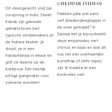
CHEDDAR (VIDEO)
Dit vleesgerecht vind zijn
Hebben jullie wel eens
oorsprong in India. Seekh
zelf (blader)deeghapjes in
Kebab zijn gekruide
de oven gemaakt? In
gehaktstaven met
Spanje eet je bijvoorbeeld
typische smaakmakers uit
deze empanadas met
de Indiase keuken. Je
chorizo en kaas en laat dit
draait ze in een
nou net een overheerlijke
handomdraai in elkaar en
borrelhap of zelfs tapas
grilt ze daarna op de
zijn. Ik maakte er een
barbecue. Een heerlijk
kookvideo van!
pittige gangmaker voor
zomerse avonden!