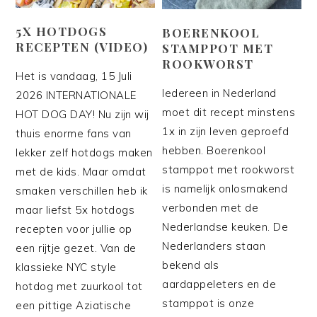
5X HOTDOGS
BOERENKOOL
RECEPTEN (VIDEO)
STAMPPOT MET
ROOKWORST
Het is vandaag, 15 Juli
Iedereen in Nederland
2026 INTERNATIONALE
moet dit recept minstens
HOT DOG DAY! Nu zijn wij
1x in zijn leven geproefd
thuis enorme fans van
hebben. Boerenkool
lekker zelf hotdogs maken
stamppot met rookworst
met de kids. Maar omdat
is namelijk onlosmakend
smaken verschillen heb ik
verbonden met de
maar liefst 5x hotdogs
Nederlandse keuken. De
recepten voor jullie op
Nederlanders staan
een rijtje gezet. Van de
bekend als
klassieke NYC style
aardappeleters en de
hotdog met zuurkool tot
stamppot is onze
een pittige Aziatische