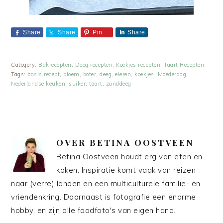
Share
Share
Pin
Share
Category:
Bakrecepten
,
Deeg recepten
,
Koekjes recepten
,
Taart Recepten
Tags:
basis recept
,
bloem
,
boter
,
deeg
,
eieren
,
koekjes
,
Moederdag
,
Nederlandse keuken
,
suiker
,
taart
,
zanddeeg
OVER
BETINA OOSTVEEN
Betina Oostveen houdt erg van eten en
koken. Inspiratie komt vaak van reizen
naar (verre) landen en een multiculturele familie- en
vriendenkring. Daarnaast is fotografie een enorme
hobby, en zijn alle foodfoto's van eigen hand.