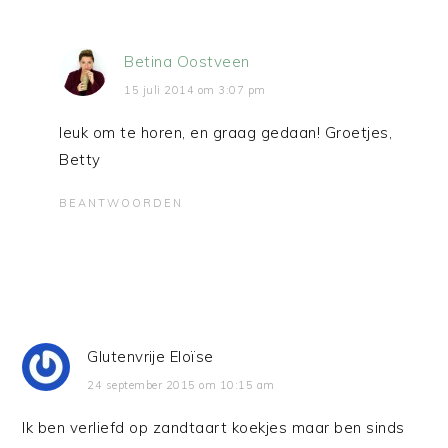
Betina Oostveen
15 juli 2014 om 3:07 pm
leuk om te horen, en graag gedaan! Groetjes,
Betty
BEANTWOORDEN
Glutenvrije Eloïse
24 september 2015 om 10:15 am
Ik ben verliefd op zandtaart koekjes maar ben sinds