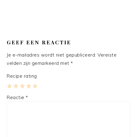
GEEF EEN REACTIE
Je e-mailadres wordt niet gepubliceerd.
Vereiste
velden zijn gemarkeerd met
*
Recipe rating
1
2
3
4
5
Reactie
*
Star
Stars
Stars
Stars
Stars