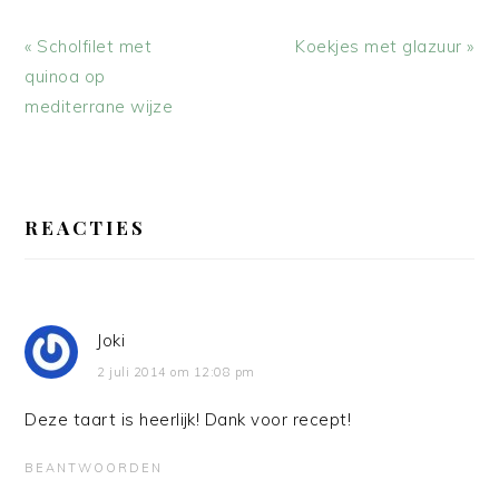
Vorig
Volgend
« Scholfilet met
Koekjes met glazuur »
bericht:
bericht:
quinoa op
mediterrane wijze
LEES
INTERACTIES
REACTIES
Joki
2 juli 2014 om 12:08 pm
Deze taart is heerlijk! Dank voor recept!
BEANTWOORDEN