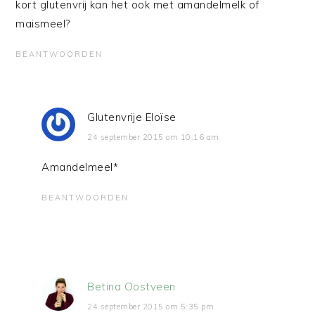
kort glutenvrij kan het ook met amandelmelk of
maismeel?
BEANTWOORDEN
Glutenvrije Eloïse
24 september 2015 om 10:16 am
Amandelmeel*
BEANTWOORDEN
Betina Oostveen
24 september 2015 om 5:35 pm