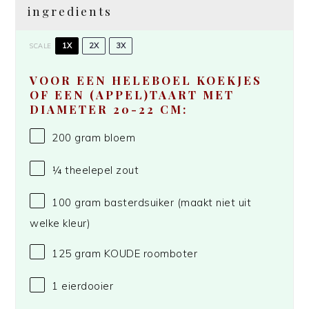
ingredients
1X
2X
3X
SCALE
VOOR EEN HELEBOEL KOEKJES
OF EEN (APPEL)TAART MET
DIAMETER 20-22 CM:
200 gram
bloem
¼
theelepel zout
100 gram
basterdsuiker (maakt niet uit
welke kleur)
125 gram
KOUDE roomboter
1
eierdooier