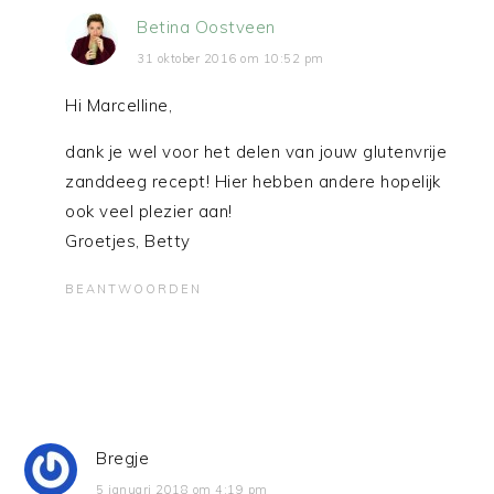
Betina Oostveen
31 oktober 2016 om 10:52 pm
Hi Marcelline,
dank je wel voor het delen van jouw glutenvrije
zanddeeg recept! Hier hebben andere hopelijk
ook veel plezier aan!
Groetjes, Betty
BEANTWOORDEN
Bregje
5 januari 2018 om 4:19 pm