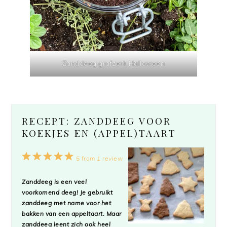
Zanddeeg grafzerk Halloween
RECEPT: ZANDDEEG VOOR
KOEKJES EN (APPEL)TAART
1
2
3
4
5
5
from
1
review
Star
Stars
Stars
Stars
Stars
Zanddeeg is een veel
voorkomend deeg! Je gebruikt
zanddeeg met name voor het
bakken van een appeltaart. Maar
zanddeeg leent zich ook heel