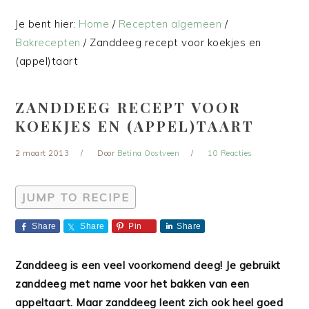
Je bent hier:
Home
/
Recepten algemeen
/
Bakrecepten
/
Zanddeeg recept voor koekjes en
(appel)taart
ZANDDEEG RECEPT VOOR
KOEKJES EN (APPEL)TAART
2 maart 2013
Door
Betina Oostveen
10 Reacties
JUMP TO RECIPE
Share
Share
Pin
Share
Zanddeeg is een veel voorkomend deeg! Je gebruikt
zanddeeg met name voor het bakken van een
appeltaart. Maar zanddeeg leent zich ook heel goed