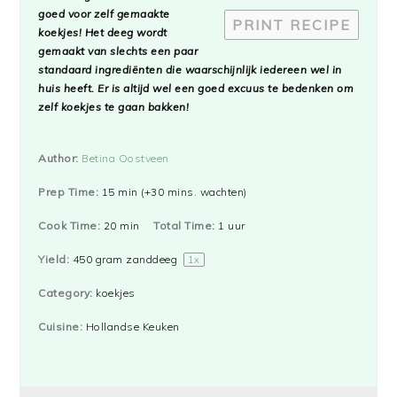
goed voor zelf gemaakte
PRINT RECIPE
koekjes! Het deeg wordt
gemaakt van slechts een paar
standaard ingrediënten die waarschijnlijk iedereen wel in
huis heeft. Er is altijd wel een goed excuus te bedenken om
zelf koekjes te gaan bakken!
Author:
Betina Oostveen
Prep Time:
15 min (+30 mins. wachten)
Cook Time:
20 min
Total Time:
1 uur
Yield:
450 gram
zanddeeg
1
x
Category:
koekjes
Cuisine:
Hollandse Keuken