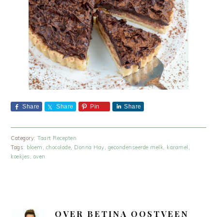
Share
Share
Pin
Share
Category:
Taart Recepten
Tags:
bloem
,
chocolade
,
Donna Hay
,
gecondenseerde melk
,
karamel
,
koekjes
,
oven
OVER
BETINA OOSTVEEN