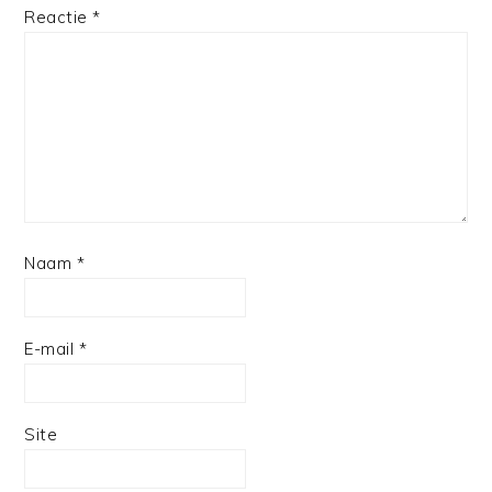
1
2
3
4
5
Reactie
*
Star
Stars
Stars
Stars
Stars
Naam
*
E-mail
*
Site