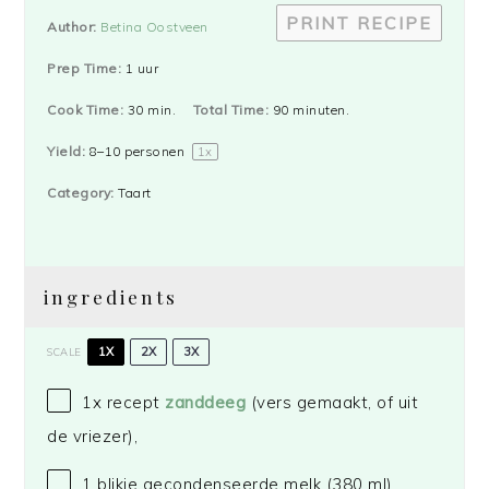
PRINT RECIPE
Author:
Betina Oostveen
Prep Time:
1 uur
Cook Time:
30 min.
Total Time:
90 minuten.
Yield:
8
–
10
personen
1
x
Category:
Taart
ingredients
1X
2X
3X
SCALE
1
x recept
zanddeeg
(vers gemaakt, of uit
de vriezer),
1
blikje gecondenseerde melk (
380
ml),