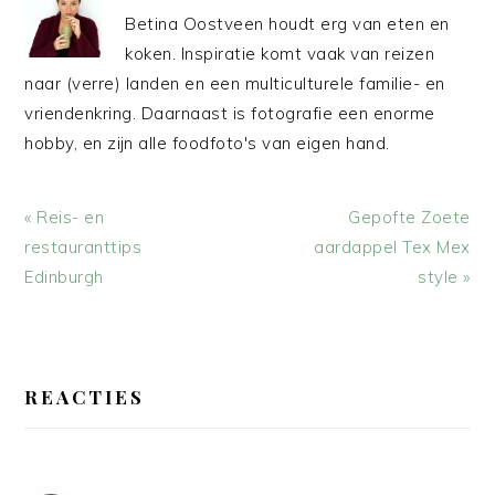
Betina Oostveen houdt erg van eten en
koken. Inspiratie komt vaak van reizen
naar (verre) landen en een multiculturele familie- en
vriendenkring. Daarnaast is fotografie een enorme
hobby, en zijn alle foodfoto's van eigen hand.
Vorig
Volgend
« Reis- en
Gepofte Zoete
bericht:
bericht:
restauranttips
aardappel Tex Mex
Edinburgh
style »
LEES
INTERACTIES
REACTIES