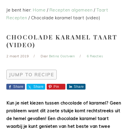
Je bent hier:
Home
/
Recepten algemeen
/
Taart
Recepten
/
Chocolade karamel taart (video)
CHOCOLADE KARAMEL TAART
(VIDEO)
2 maart 2019
Door
Betina Oostveen
6 Reacties
JUMP TO RECIPE
Share
Share
Pin
Share
Kun je niet kiezen tussen chocolade of karamel? Geen
probleem want dit zoete stukje komt rechtstreeks uit
de hemel gevallen! Een chocolade karamel taart
waarbij je kunt genieten van het beste van twee