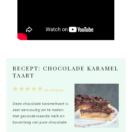
RECEPT: CHOCOLADE KARAMEL
TAART
1
2
3
4
5
No reviews
Star
Stars
Stars
Stars
Stars
Deze chocolade karameltaart is
zeer eenvoudig om te maken.
Met gecondenseerde melk en
bovenlaag van pure chocolade.