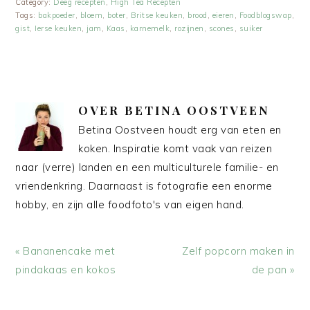
Category:
Deeg recepten
,
High Tea Recepten
Tags:
bakpoeder
,
bloem
,
boter
,
Britse keuken
,
brood
,
eieren
,
Foodblogswap
,
gist
,
Ierse keuken
,
jam
,
Kaas
,
karnemelk
,
rozijnen
,
scones
,
suiker
OVER
BETINA OOSTVEEN
Betina Oostveen houdt erg van eten en
koken. Inspiratie komt vaak van reizen
naar (verre) landen en een multiculturele familie- en
vriendenkring. Daarnaast is fotografie een enorme
hobby, en zijn alle foodfoto's van eigen hand.
Vorig
Volgend
« Bananencake met
Zelf popcorn maken in
bericht:
bericht:
pindakaas en kokos
de pan »