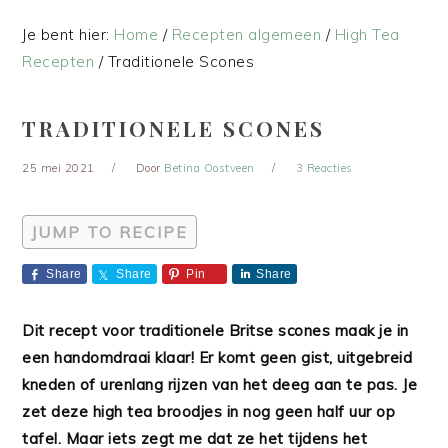
Je bent hier:
Home
/
Recepten algemeen
/
High Tea
Recepten
/
Traditionele Scones
TRADITIONELE SCONES
25 mei 2021
Door
Betina Oostveen
3 Reacties
JUMP TO RECIPE
Share
Share
Pin
Share
Dit recept voor traditionele Britse scones maak je in
een handomdraai klaar! Er komt geen gist, uitgebreid
kneden of urenlang rijzen van het deeg aan te pas. Je
zet deze high tea broodjes in nog geen half uur op
tafel. Maar iets zegt me dat ze het tijdens het