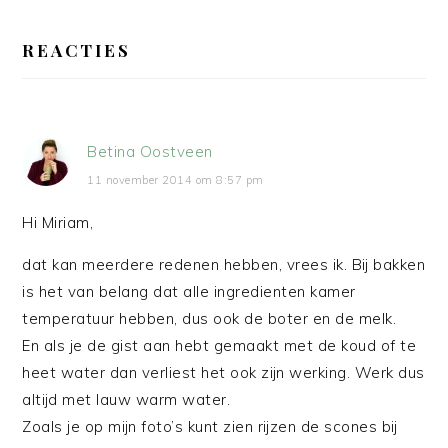
LEES
INTERACTIES
REACTIES
Betina Oostveen
11 november 2014 om 8:57 pm
Hi Miriam,
dat kan meerdere redenen hebben, vrees ik. Bij bakken
is het van belang dat alle ingredienten kamer
temperatuur hebben, dus ook de boter en de melk.
En als je de gist aan hebt gemaakt met de koud of te
heet water dan verliest het ook zijn werking. Werk dus
altijd met lauw warm water.
Zoals je op mijn foto’s kunt zien rijzen de scones bij