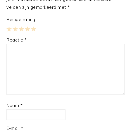
velden zijn gemarkeerd met
*
Recipe rating
1
2
3
4
5
Reactie
*
Star
Stars
Stars
Stars
Stars
Naam
*
E-mail
*