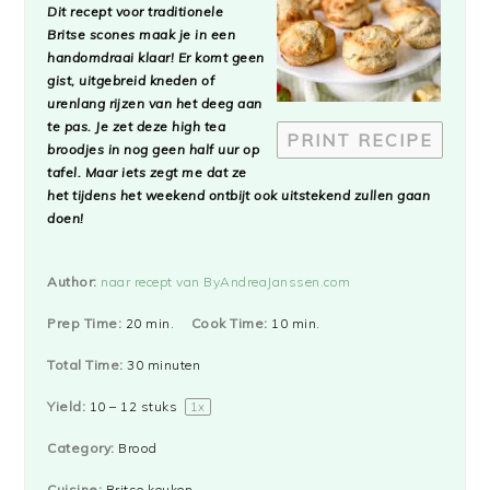
Dit recept voor traditionele
Britse scones maak je in een
handomdraai klaar! Er komt geen
gist, uitgebreid kneden of
urenlang rijzen van het deeg aan
te pas. Je zet deze high tea
PRINT RECIPE
broodjes in nog geen half uur op
tafel. Maar iets zegt me dat ze
het tijdens het weekend ontbijt ook uitstekend zullen gaan
doen!
Author:
naar recept van ByAndreaJanssen.com
Prep Time:
20 min.
Cook Time:
10 min.
Total Time:
30 minuten
Yield:
10
–
12
stuks
1
x
Category:
Brood
Cuisine:
Britse keuken