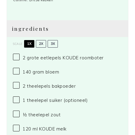
ingredients
1X
2X
3X
SCALE
2
grote
eetlepels
KOUDE room
boter
140
gram
bloem
2
theelepels
bakpoeder
1
theelepel suiker (optioneel)
½
theelepel
zout
120
ml
KOUDE
melk