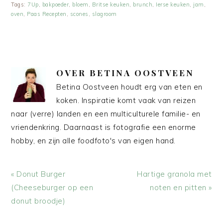
Tags:
7Up
,
bakpoeder
,
bloem
,
Britse keuken
,
brunch
,
Ierse keuken
,
jam
,
oven
,
Paas Recepten
,
scones
,
slagroom
OVER
BETINA OOSTVEEN
Betina Oostveen houdt erg van eten en
koken. Inspiratie komt vaak van reizen
naar (verre) landen en een multiculturele familie- en
vriendenkring. Daarnaast is fotografie een enorme
hobby, en zijn alle foodfoto's van eigen hand.
Vorig
Volgend
« Donut Burger
Hartige granola met
bericht:
bericht:
(Cheeseburger op een
noten en pitten »
donut broodje)