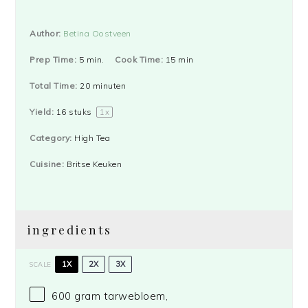
Author:
Betina Oostveen
Prep Time:
5 min.
Cook Time:
15 min
Total Time:
20 minuten
Yield:
16
stuks
1
x
Category:
High Tea
Cuisine:
Britse Keuken
ingredients
1X
2X
3X
SCALE
600 gram
tarwebloem,