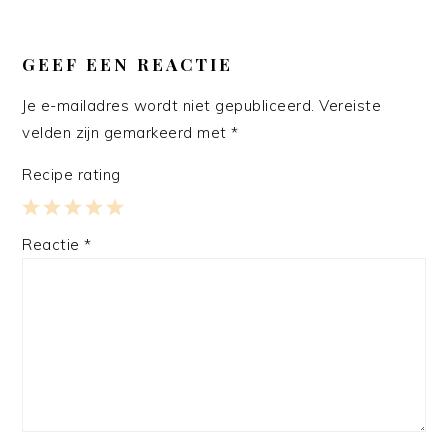
LEES
INTERACTIES
GEEF EEN REACTIE
Je e-mailadres wordt niet gepubliceerd.
Vereiste
velden zijn gemarkeerd met
*
Recipe rating
1
2
3
4
5
Reactie
*
Star
Stars
Stars
Stars
Stars