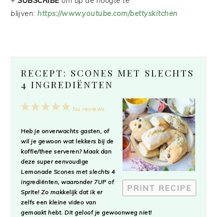
+
SUBSCRIBE
om op de hoogte te
blijven:
https://www.youtube.com/bettyskitchen
RECEPT: SCONES MET SLECHTS
4 INGREDIËNTEN
1
2
3
4
5
No reviews
Star
Stars
Stars
Stars
Stars
Heb je onverwachts gasten, of
wil je gewoon wat lekkers bij de
koffie/thee serveren? Maak dan
deze super eenvoudige
Lemonade Scones
met slechts 4
ingrediënten, waaronder 7UP of
PRINT RECIPE
Sprite! Zo makkelijk dat ik er
zelfs een kleine video van
gemaakt hebt. Dit geloof je gewoonweg niet!