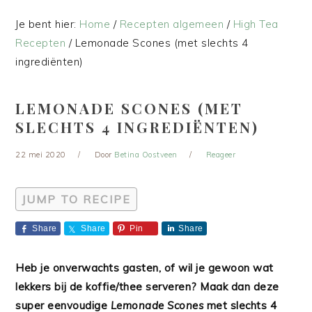
Je bent hier:
Home
/
Recepten algemeen
/
High Tea
Recepten
/
Lemonade Scones (met slechts 4
ingrediënten)
LEMONADE SCONES (MET
SLECHTS 4 INGREDIËNTEN)
22 mei 2020
Door
Betina Oostveen
Reageer
JUMP TO RECIPE
Share
Share
Pin
Share
Heb je onverwachts gasten, of wil je gewoon wat
lekkers bij de koffie/thee serveren? Maak dan deze
super eenvoudige
Lemonade Scones
met slechts 4