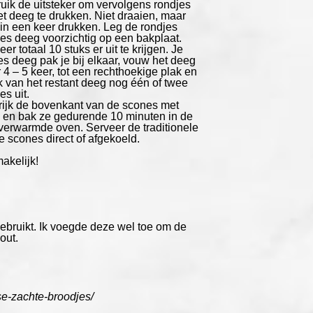
uik de uitsteker om vervolgens rondjes
het deeg te drukken. Niet draaien, maar
 in een keer drukken. Leg de rondjes
es deeg voorzichtig op een bakplaat.
er totaal 10 stuks er uit te krijgen. Je
jes deeg pak je bij elkaar, vouw het deeg
 4 – 5 keer, tot een rechthoekige plak en
k van het restant deeg nog één of twee
es uit.
rijk de bovenkant van de scones met
 en bak ze gedurende 10 minuten in de
verwarmde oven. Serveer de traditionele
se scones direct of afgekoeld.
akelijk!
gebruikt. Ik voegde deze wel toe om de
out.
tse-zachte-broodjes/