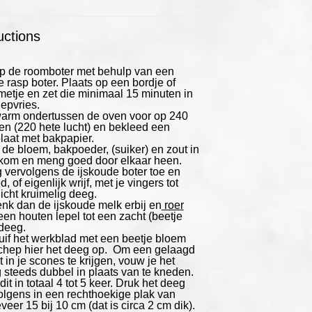
uctions
p de roomboter met behulp van een
e rasp boter. Plaats op een bordje of
etje en zet die minimaal 15 minuten in
iepvries.
arm ondertussen de oven voor op 240
en (220 hete lucht) en bekleed een
laat met bakpapier.
 de bloem, bakpoeder, (suiker) en zout in
kom en meng goed door elkaar heen.
 vervolgens de ijskoude boter toe en
, of eigenlijk wrijf, met je vingers tot
licht kruimelig deeg.
nk dan de ijskoude melk erbij en
roer
een houten lepel tot een zacht (beetje
 deeg.
uif het werkblad met een beetje bloem
chep hier het deeg op. Om een gelaagd
t in je scones te krijgen, vouw je het
 steeds dubbel in plaats van te kneden.
it in totaal 4 tot 5 keer. Druk het deeg
olgens in een rechthoekige plak van
eer 15 bij 10 cm (dat is circa 2 cm dik).