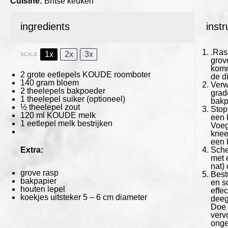
Cuisine:
Britse keuken
ingredients
instr
.Ras
1x
2x
3x
SCALE
grov
komm
2
grote
eetlepels
KOUDE room
boter
de d
140
gram
bloem
Verw
2
theelepels
bakpoeder
grad
1
theelepel suiker (optioneel)
bakp
½
theelepel
zout
Stop
120
ml
KOUDE
melk
een 
1
eetlepel
melk
bestrijken
Voeg
kneed
een 
Extra:
Sche
met 
nat)
grove rasp
Best
bakpapier
en s
houten lepel
effec
koekjes uitsteker
5
– 6 cm diameter
deeg
Doe d
verv
ongev