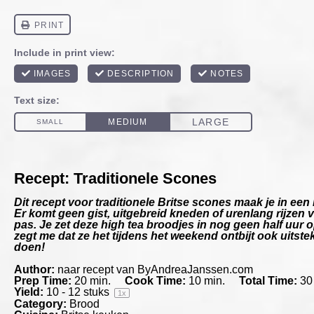
Recept: Traditionele Scones
Dit recept voor traditionele Britse scones maak je in ee
Er komt geen gist, uitgebreid kneden of urenlang rijzen 
pas. Je zet deze high tea broodjes in nog geen half uur op
zegt me dat ze het tijdens het weekend ontbijt ook uitst
doen!
Author:
naar recept van ByAndreaJanssen.com
Prep Time:
20 min.
Cook Time:
10 min.
Total Time:
30
Yield:
10
-
12
stuks
1
x
Category:
Brood