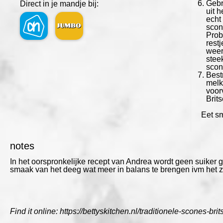
Gebr
Direct in je mandje bij:
uit 
echt
scon
Probe
rest
weer
stee
scon
Best
melk
voor
Brit
Eet sm
notes
In het oorspronkelijke recept van Andrea wordt geen suiker 
smaak van het deeg wat meer in balans te brengen ivm het z
Find it online
:
https://bettyskitchen.nl/traditionele-scones-bri