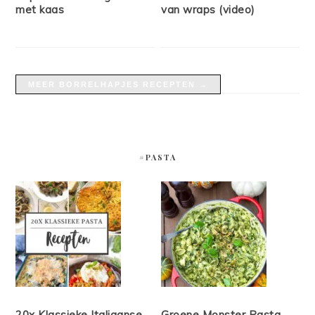
met kaas
van wraps (video)
MEER BORRELHAPJES RECEPTEN →
#PASTA
20x Klassieke Italiaanse
Groene Monster Pasta