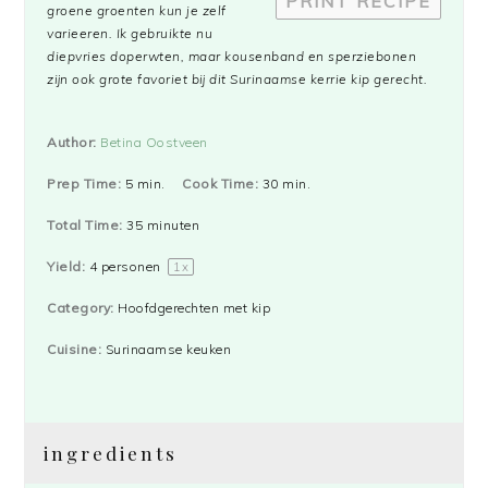
PRINT RECIPE
groene groenten kun je zelf
varieeren. Ik gebruikte nu
diepvries doperwten, maar kousenband en sperziebonen
zijn ook grote favoriet bij dit Surinaamse kerrie kip gerecht.
Author:
Betina Oostveen
Prep Time:
5 min.
Cook Time:
30 min.
Total Time:
35 minuten
Yield:
4
personen
1
x
Category:
Hoofdgerechten met kip
Cuisine:
Surinaamse keuken
ingredients