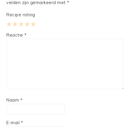
velden zijn gemarkeerd met
*
Recipe rating
1
2
3
4
5
Reactie
*
Star
Stars
Stars
Stars
Stars
Naam
*
E-mail
*