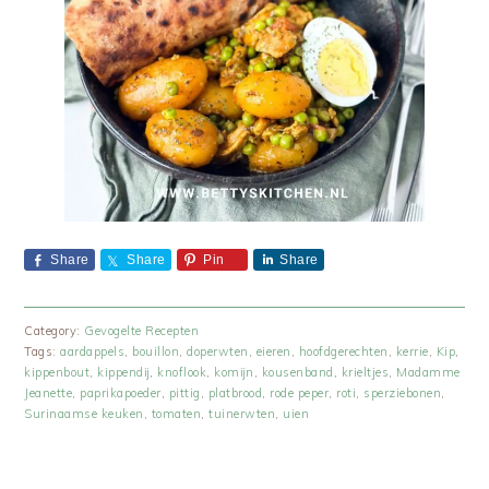
Share
Share
Pin
Share
Category:
Gevogelte Recepten
Tags:
aardappels
,
bouillon
,
doperwten
,
eieren
,
hoofdgerechten
,
kerrie
,
Kip
,
kippenbout
,
kippendij
,
knoflook
,
komijn
,
kousenband
,
krieltjes
,
Madamme
Jeanette
,
paprikapoeder
,
pittig
,
platbrood
,
rode peper
,
roti
,
sperziebonen
,
Surinaamse keuken
,
tomaten
,
tuinerwten
,
uien