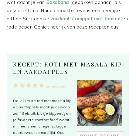
wat dacht je van
Bakabana
(gebakken banaan) als
dessert? Onze Nanda maakte tevens een heerlijke
pittige Surinaamse
zuurkool stamppot met tomaat
en
rode peper. Geniet heerlijk van deze recepten dus!
RECEPT: ROTI MET MASALA KIP
EN AARDAPPELS
1
2
3
4
5
No reviews
Star
Stars
Stars
Stars
Stars
De lekkerste roti met masala kip
en aardappels maak je gewoon
zelf! Gebruik blokje kippendij en
je favoriete comfort food wordt
in ineens een vliegensvlugge
doordeweekse maaltijd. Qua