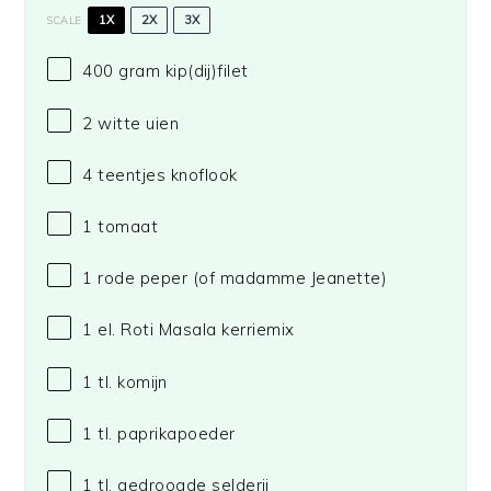
1X
2X
3X
SCALE
400 gram
kip(dij)filet
2
witte uien
4
teentjes knoflook
1
tomaat
1
rode peper (of madamme Jeanette)
1
el. Roti Masala kerriemix
1
tl. komijn
1
tl. paprikapoeder
1
tl. gedroogde selderij