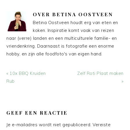
OVER
BETINA OOSTVEEN
Betina Oostveen houdt erg van eten en
koken. Inspiratie komt vaak van reizen
naar (verre) landen en een multiculturele familie- en
vriendenkring. Daarnaast is fotografie een enorme
hobby, en zijn alle foodfoto's van eigen hand.
Vorig
Volgend
« 10x BBQ Kruiden
Zelf Roti Plaat maken
bericht:
bericht:
Rub
»
LEES
INTERACTIES
GEEF EEN REACTIE
Je e-mailadres wordt niet gepubliceerd.
Vereiste