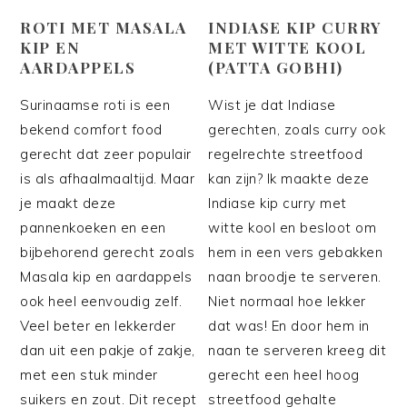
ROTI MET MASALA
INDIASE KIP CURRY
KIP EN
MET WITTE KOOL
AARDAPPELS
(PATTA GOBHI)
Surinaamse roti is een
Wist je dat Indiase
bekend comfort food
gerechten, zoals curry ook
gerecht dat zeer populair
regelrechte streetfood
is als afhaalmaaltijd. Maar
kan zijn? Ik maakte deze
je maakt deze
Indiase kip curry met
pannenkoeken en een
witte kool en besloot om
bijbehorend gerecht zoals
hem in een vers gebakken
Masala kip en aardappels
naan broodje te serveren.
ook heel eenvoudig zelf.
Niet normaal hoe lekker
Veel beter en lekkerder
dat was! En door hem in
dan uit een pakje of zakje,
naan te serveren kreeg dit
met een stuk minder
gerecht een heel hoog
suikers en zout. Dit recept
streetfood gehalte