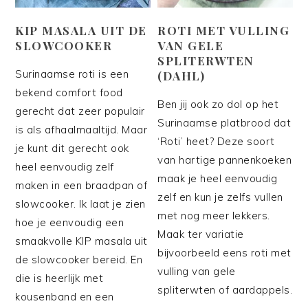
KIP MASALA UIT DE
ROTI MET VULLING
SLOWCOOKER
VAN GELE
SPLITERWTEN
Surinaamse roti is een
(DAHL)
bekend comfort food
Ben jij ook zo dol op het
gerecht dat zeer populair
Surinaamse platbrood dat
is als afhaalmaaltijd. Maar
‘Roti’ heet? Deze soort
je kunt dit gerecht ook
van hartige pannenkoeken
heel eenvoudig zelf
maak je heel eenvoudig
maken in een braadpan of
zelf en kun je zelfs vullen
slowcooker. Ik laat je zien
met nog meer lekkers.
hoe je eenvoudig een
Maak ter variatie
smaakvolle KIP masala uit
bijvoorbeeld eens roti met
de slowcooker bereid. En
vulling van gele
die is heerlijk met
spliterwten of aardappels.
kousenband en een