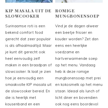
KIP MASALA UIT DE
ROMIGE
SLOWCOOKER
MUNGBONENSOEP
Surinaamse roti is een
Vind je de dagen alweer
bekend comfort food
een beetje frisser en
gerecht dat zeer populair
kouder worden? Zet dan
is als afhaalmaaltijd. Maar
eens een heerlijke
je kunt dit gerecht ook
voedzame en
heel eenvoudig zelf
hartverwarmende soep
maken in een braadpan of
op het menu. Vandaag
slowcooker. Ik laat je zien
heb ik deze romige
hoe je eenvoudig een
mungbonensoep met prei
smaakvolle KIP masala uit
en kokosmelk op het menu
de slowcooker bereid. En
staan. Ideaal als lunch of
die is heerlijk met
licht diner en bovendien
kousenband en een
ook nog eens boordevol