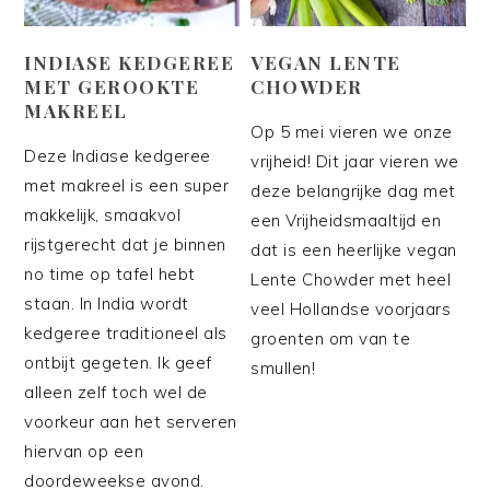
INDIASE KEDGEREE
VEGAN LENTE
MET GEROOKTE
CHOWDER
MAKREEL
Op 5 mei vieren we onze
Deze Indiase kedgeree
vrijheid! Dit jaar vieren we
met makreel is een super
deze belangrijke dag met
makkelijk, smaakvol
een Vrijheidsmaaltijd en
rijstgerecht dat je binnen
dat is een heerlijke vegan
no time op tafel hebt
Lente Chowder met heel
staan. In India wordt
veel Hollandse voorjaars
kedgeree traditioneel als
groenten om van te
ontbijt gegeten. Ik geef
smullen!
alleen zelf toch wel de
voorkeur aan het serveren
hiervan op een
doordeweekse avond.