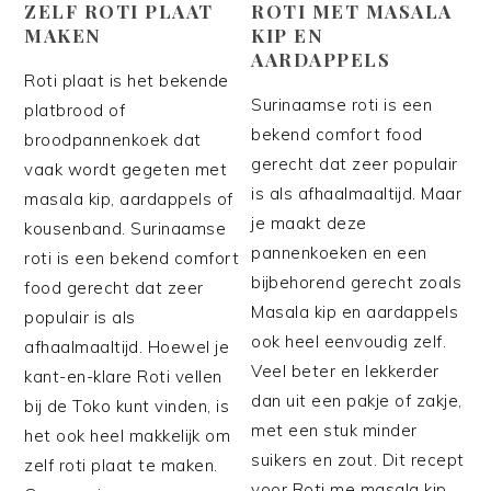
ZELF ROTI PLAAT
ROTI MET MASALA
MAKEN
KIP EN
AARDAPPELS
Roti plaat is het bekende
Surinaamse roti is een
platbrood of
bekend comfort food
broodpannenkoek dat
gerecht dat zeer populair
vaak wordt gegeten met
is als afhaalmaaltijd. Maar
masala kip, aardappels of
je maakt deze
kousenband. Surinaamse
pannenkoeken en een
roti is een bekend comfort
bijbehorend gerecht zoals
food gerecht dat zeer
Masala kip en aardappels
populair is als
ook heel eenvoudig zelf.
afhaalmaaltijd. Hoewel je
Veel beter en lekkerder
kant-en-klare Roti vellen
dan uit een pakje of zakje,
bij de Toko kunt vinden, is
met een stuk minder
het ook heel makkelijk om
suikers en zout. Dit recept
zelf roti plaat te maken.
voor Roti me masala kip