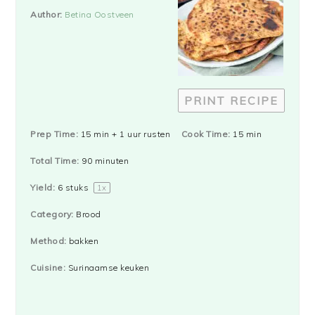
Star
Stars
Stars
Stars
Stars
Author:
Betina Oostveen
PRINT RECIPE
Prep Time:
15 min + 1 uur rusten
Cook Time:
15 min
Total Time:
90 minuten
Yield:
6
stuks
1
x
Category:
Brood
Method:
bakken
Cuisine:
Surinaamse keuken