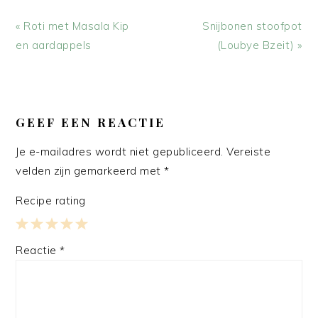
Vorig
Volgend
« Roti met Masala Kip
Snijbonen stoofpot
bericht:
bericht:
en aardappels
(Loubye Bzeit) »
LEES
INTERACTIES
GEEF EEN REACTIE
Je e-mailadres wordt niet gepubliceerd.
Vereiste
velden zijn gemarkeerd met
*
Recipe rating
1
2
3
4
5
Reactie
*
Star
Stars
Stars
Stars
Stars