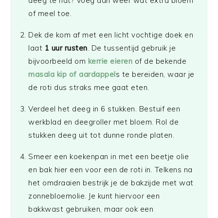
deeg te nat? Voeg dan weer wat extra bloem
of meel toe.
Dek de kom af met een licht vochtige doek en
laat
1 uur rusten
. De tussentijd gebruik je
bijvoorbeeld om
kerrie eieren
of de bekende
masala kip of aardappel
s te bereiden, waar je
de roti dus straks mee gaat eten.
Verdeel het deeg in 6 stukken. Bestuif een
werkblad en deegroller met bloem. Rol de
stukken deeg uit tot dunne ronde platen.
Smeer een koekenpan in met een beetje olie
en bak hier een voor een de roti in. Telkens na
het omdraaien bestrijk je de bakzijde met wat
zonnebloemolie. Je kunt hiervoor een
bakkwast gebruiken, maar ook een