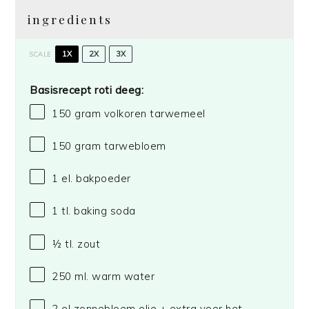
ingredients
1X
2X
3X
SCALE
Basisrecept roti deeg:
150 gram
volkoren tarwemeel
150 gram
tarwebloem
1
el. bakpoeder
1
tl. baking soda
½
tl. zout
250
ml. warm water
2
el zonnebloem olie + extra voor het