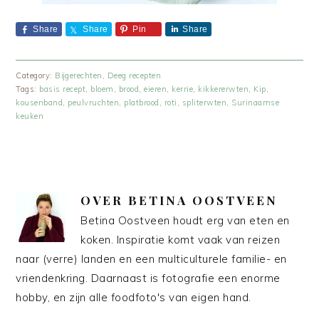
Share
Share
Pin
Share
Category:
Bijgerechten
,
Deeg recepten
Tags:
basis recept
,
bloem
,
brood
,
eieren
,
kerrie
,
kikkererwten
,
Kip
,
kousenband
,
peulvruchten
,
platbrood
,
roti
,
spliterwten
,
Surinaamse
keuken
OVER
BETINA OOSTVEEN
Betina Oostveen houdt erg van eten en
koken. Inspiratie komt vaak van reizen
naar (verre) landen en een multiculturele familie- en
vriendenkring. Daarnaast is fotografie een enorme
hobby, en zijn alle foodfoto's van eigen hand.