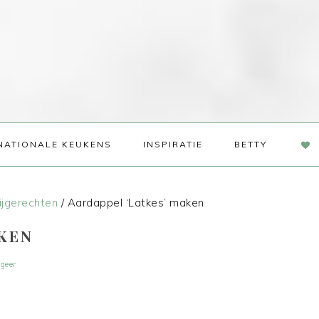
NAV
NATIONALE KEUKENS
INSPIRATIE
BETTY
SOC
ME
ijgerechten
/
Aardappel ‘Latkes’ maken
AKEN
geer