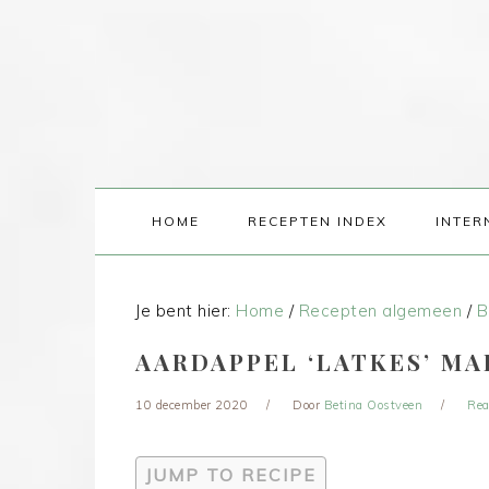
HOME
RECEPTEN INDEX
INTER
Je bent hier:
Home
/
Recepten algemeen
/
B
AARDAPPEL ‘LATKES’ M
10 december 2020
Door
Betina Oostveen
Rea
JUMP TO RECIPE