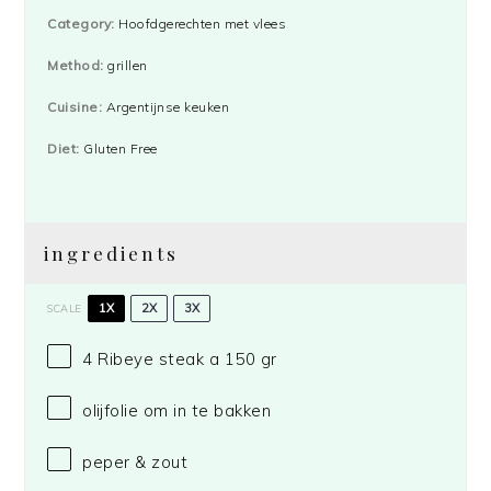
Category:
Hoofdgerechten met vlees
Method:
grillen
Cuisine:
Argentijnse keuken
Diet:
Gluten Free
ingredients
1X
2X
3X
SCALE
4
Ribeye steak a 150 gr
olijfolie om in te bakken
peper & zout