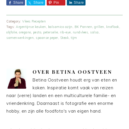
Share
Share
Pin
Share
Category:
Vlees Recepten
Tags:
Argentijnse keuken
,
balsamico azijn
,
BK Pannen
,
grillen
,
knoflook
,
olijfolie
,
oregano
,
pesto
,
peterselie
,
rib-eye
,
rundvlees
,
salsa
,
samenwerkingen
,
spaanse peper
,
Steak
,
tijm
OVER
BETINA OOSTVEEN
Betina Oostveen houdt erg van eten en
koken. Inspiratie komt vaak van reizen
naar (verre) landen en een multiculturele familie- en
vriendenkring. Daarnaast is fotografie een enorme
hobby, en zijn alle foodfoto's van eigen hand.