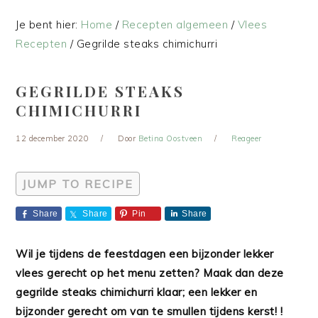
Je bent hier:
Home
/
Recepten algemeen
/
Vlees
Recepten
/
Gegrilde steaks chimichurri
GEGRILDE STEAKS
CHIMICHURRI
12 december 2020
Door
Betina Oostveen
Reageer
JUMP TO RECIPE
Share
Share
Pin
Share
Wil je tijdens de feestdagen een bijzonder lekker
vlees gerecht op het menu zetten? Maak dan deze
gegrilde steaks chimichurri klaar; een lekker en
bijzonder gerecht om van te smullen tijdens kerst! !