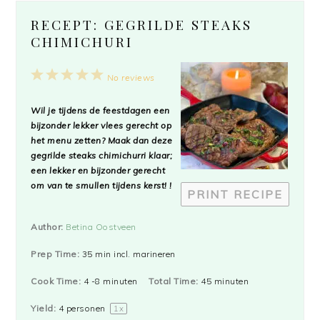
RECEPT: GEGRILDE STEAKS
CHIMICHURI
1
2
3
4
5
No reviews
Star
Stars
Stars
Stars
Stars
Wil je tijdens de feestdagen een
bijzonder lekker vlees gerecht op
het menu zetten? Maak dan deze
gegrilde steaks chimichurri klaar;
een lekker en bijzonder gerecht
om van te smullen tijdens kerst! !
PRINT RECIPE
Author:
Betina Oostveen
Prep Time:
35 min incl. marineren
Cook Time:
4 -8 minuten
Total Time:
45 minuten
Yield:
4
personen
1
x