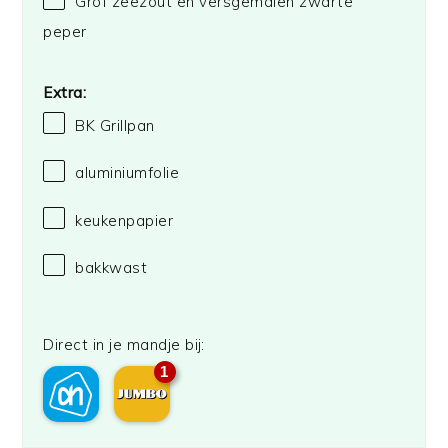
Grof zeezout en versgemalen zwarte
peper
Extra:
BK Grillpan
aluminiumfolie
keukenpapier
bakkwast
Direct in je mandje bij:
1