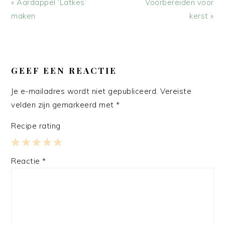
Vorig
Volgend
« Aardappel ‘Latkes’
Voorbereiden voor
bericht:
bericht:
maken
kerst »
LEES
INTERACTIES
GEEF EEN REACTIE
Je e-mailadres wordt niet gepubliceerd.
Vereiste
velden zijn gemarkeerd met
*
Recipe rating
1
2
3
4
5
Reactie
*
Star
Stars
Stars
Stars
Stars