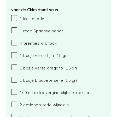
voor de Chimichurri saus:
1
kleine rode ui
1
rode Spaanse peper
4
teentjes knoflook
1
bosje verse tijm (
15
gr)
1
bosje verse oregano (
15
gr)
1
bosje bladpeterselie (
15
gr)
100
ml extra vergine olijfolie + extra
2
eetlepels rode wijnazijn