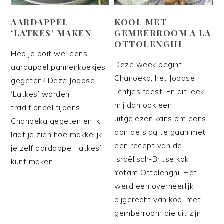
AARDAPPEL
KOOL MET
‘LATKES’ MAKEN
GEMBERROOM A LA
OTTOLENGHI
Heb je ooit wel eens
Deze week begint
aardappel pannenkoekjes
Chanoeka, het Joodse
gegeten? Deze Joodse
lichtjes feest! En dit leek
‘Latkes’ worden
mij dan ook een
traditioneel tijdens
uitgelezen kans om eens
Chanoeka gegeten en ik
aan de slag te gaan met
laat je zien hoe makkelijk
een recept van de
je zelf aardappel ‘latkes’
Israëlisch-Britse kok
kunt maken.
Yotam Ottolenghi. Het
werd een overheerlijk
bijgerecht van kool met
gemberroom die uit zijn