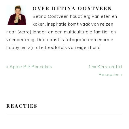
OVER
BETINA OOSTVEEN
Betina Oostveen houdt erg van eten en
koken. Inspiratie komt vaak van reizen
naar (verre) landen en een multiculturele familie- en
vriendenkring. Daarnaast is fotografie een enorme
hobby, en zijn alle foodfoto's van eigen hand.
Vorig
Volgend
« Apple Pie Pancakes
15x Kerstontbijt
bericht:
bericht:
Recepten »
LEES
INTERACTIES
REACTIES