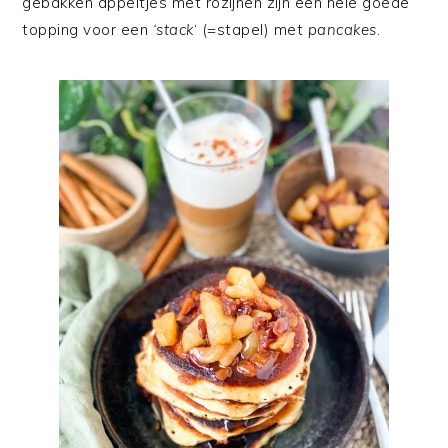
gebakken appeltjes met rozijnen zijn een hele goede
topping voor een
‘stack
‘ (=stapel) met
pancakes
.