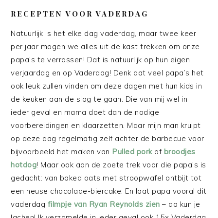
RECEPTEN VOOR VADERDAG
Natuurlijk is het elke dag vaderdag, maar twee keer
per jaar mogen we alles uit de kast trekken om onze
papa’s te verrassen! Dat is natuurlijk op hun eigen
verjaardag en op Vaderdag! Denk dat veel papa’s het
ook leuk zullen vinden om deze dagen met hun kids in
de keuken aan de slag te gaan. Die van mij wel in
ieder geval en mama doet dan de nodige
voorbereidingen en klaarzetten. Maar mijn man kruipt
op deze dag regelmatig zelf achter de barbecue voor
bijvoorbeeld het maken van
Pulled pork
of
broodjes
hotdog
! Maar ook aan de zoete trek voor die papa’s is
gedacht: van baked oats met stroopwafel ontbijt tot
een heuse chocolade-biercake. En laat papa vooral dit
vaderdag
filmpje van Ryan Reynolds zien
– da kun je
lachen! Ik verzamelde in ieder geval ook 15x Vaderdag