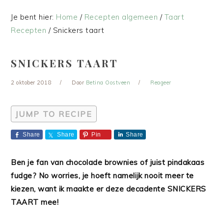
Je bent hier:
Home
/
Recepten algemeen
/
Taart
Recepten
/
Snickers taart
SNICKERS TAART
2 oktober 2018
Door
Betina Oostveen
Reageer
JUMP TO RECIPE
Share
Share
Pin
Share
Ben je fan van chocolade brownies of juist pindakaas
fudge? No worries, je hoeft namelijk nooit meer te
kiezen, want ik maakte er deze decadente SNICKERS
TAART mee!