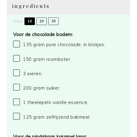
ingredients
1X
2X
3X
SCALE
Voor de chocolade bodem:
135 gram
pure chocolade, in blokjes,
150 gram
roomboter,
3
eieren,
200 gram
suiker,
1
theelepels vanille essence,
125 gram
zelfrijzend bakmeel.
Voor de pindakaas karamel laag: