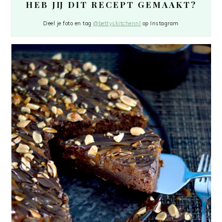
HEB JIJ DIT RECEPT GEMAAKT?
Deel je foto en tag
@bettyskitchennl
op Instagram