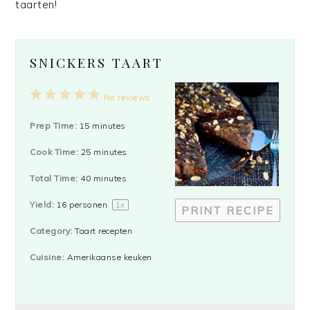
taarten!
SNICKERS TAART
1
2
3
4
5
No reviews
Star
Stars
Stars
Stars
Stars
Prep Time:
15 minutes
Cook Time:
25 minutes
Total Time:
40 minutes
Yield:
16
personen
1
x
PRINT RECIPE
Category:
Taart recepten
Cuisine:
Amerikaanse keuken