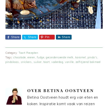
Share
Share
Pin
Share
Category:
Taart Recepten
Tags:
chocolade
,
eieren
,
fudge
,
gecondenseerde melk
,
karamel
,
pinda's
,
pindakaas
,
snickers
,
suiker
,
taart
,
vaderdag
,
vanille
,
zelfrijzend bakmeel
OVER
BETINA OOSTVEEN
Betina Oostveen houdt erg van eten en
koken. Inspiratie komt vaak van reizen