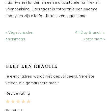
naar (verre) landen en een multiculturele familie- en
vriendenkring. Daarnaast is fotografie een enorme
hobby, en zijn alle foodfoto's van eigen hand.
Vorig
Volgend
« Vegetarische
All Day Brunch in
bericht:
bericht:
enchiladas
Rotterdam »
LEES
INTERACTIES
GEEF EEN REACTIE
Je e-mailadres wordt niet gepubliceerd.
Vereiste
velden zijn gemarkeerd met
*
Recipe rating
1
2
3
4
5
Reactie
*