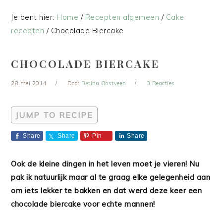
Je bent hier:
Home
/
Recepten algemeen
/
Cake
recepten
/
Chocolade Biercake
CHOCOLADE BIERCAKE
28 mei 2014
Door
Betina Oostveen
3 Reacties
JUMP TO RECIPE
Share
Share
Pin
Share
Ook de kleine dingen in het leven moet je vieren! Nu
pak ik natuurlijk maar al te graag elke gelegenheid aan
om iets lekker te bakken en dat werd deze keer een
chocolade biercake voor echte mannen!