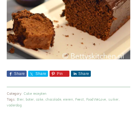
Share
Share
Pin
Share
Category:
Cake recepten
Tags:
Bier
,
boter
,
cake
,
chocolade
,
eieren
,
Feest
,
FoodWeLove
,
suiker
,
vaderdag