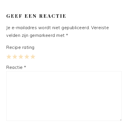
GEEF EEN REACTIE
Je e-mailadres wordt niet gepubliceerd.
Vereiste
velden zijn gemarkeerd met
*
Recipe rating
1
2
3
4
5
Reactie
*
Star
Stars
Stars
Stars
Stars