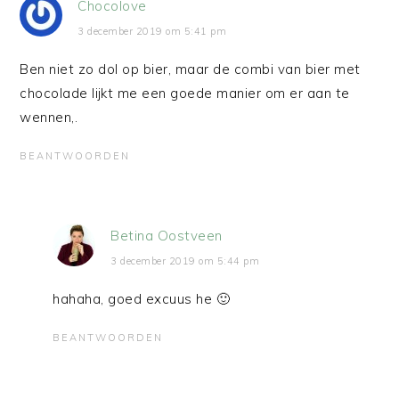
Chocolove
3 december 2019 om 5:41 pm
Ben niet zo dol op bier, maar de combi van bier met
chocolade lijkt me een goede manier om er aan te
wennen,.
BEANTWOORDEN
Betina Oostveen
3 december 2019 om 5:44 pm
hahaha, goed excuus he 🙂
BEANTWOORDEN