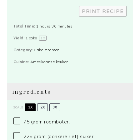
PRINT RECIPE
Total Time:
1 hours 30 minutes
Yield:
1
cake
1
x
Category:
Cake recepten
Cuisine:
Amerikaanse keuken
ingredients
1X
2X
3X
SCALE
75 gram
roomboter,
225 gram
(donkere riet) suiker,