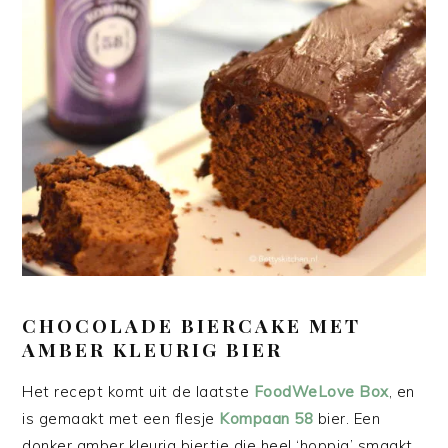
CHOCOLADE BIERCAKE MET
AMBER KLEURIG BIER
Het recept komt uit de laatste
FoodWeLove Box
, en
is gemaakt met een flesje
Kompaan 58
bier. Een
donker amber kleurig biertje die heel ‘hoppig’ smaakt.