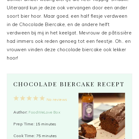
Uiteraard kun je deze ook vervangen door een ander
soort bier hoor. Maar goed, een half flesje verdween
in de Chocolade Biercake, en de andere helft
verdween bij mij in het keelgat. Mevrouw de pâtissière
had immers ook reden genoeg tot een feestje. Oh.. en
vrouwen vinden deze chocolade biercake ook lekker
hoor!
CHOCOLADE BIERCAKE RECEPT
1
2
3
4
5
No reviews
Star
Stars
Stars
Stars
Stars
Author:
FoodWeLove Box
Prep Time:
15 minutes
Cook Time:
75 minutes