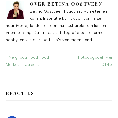
OVER
BETINA OOSTVEEN
Betina Oostveen houdt erg van eten en
koken. Inspiratie komt vaak van reizen
naar (verre) landen en een multiculturele familie- en
vriendenkring. Daarnaast is fotografie een enorme
hobby, en zijn alle foodfoto's van eigen hand.
Vorig
Volgend
« Neighbourhood Food
Fotodagboek Mei
bericht:
bericht:
Market in Utrecht
2014 »
LEES
INTERACTIES
REACTIES